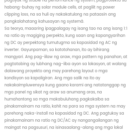
pagtiyak ng stable na performance ng system, pagprotekta sa
habang-buhay ng solar module cells, at pagliit ng power
clipping loss, na sa huli ay nakakatulong na pataasin ang
pangkalahatang kahusayan ng system
â
.
Sa teorya, maaaring ipagpalagay ng isang tao na ang isang 1:1
na ratio ay magiging perpekto, kung saan ang kapangyarihan
ng DC ay perpektong tumutugma sa kapasidad ng AC ng
inverter. Gayunpaman, sa katotohanan, ito ay bihirang
mangyari. Ang pag-iilaw ng araw, mga pattern ng panahon, at
pagtatabing ay lubhang nag-iiba ayon sa lokasyon, at walang
dalawang proyekto ang may parehong layout o mga
kondisyon sa kapaligiran. Ang mga salik na ito ay
nakakaimpluwensya kung gaano karami ang natatanggap ng
mga panel ng sikat ng araw sa anumang oras, na
humahantong sa mga makabuluhang pagkakaiba sa
pinakamainam na ratio, kahit na para sa mga system na may
parehong naka-install na kapasidad ng DC. Ang pagtukoy sa
pinakamainam na ratio ng DC/AC ay nangangailangan ng
maingat na pagsusuri, na isinasaalang-alang ang mga lokal