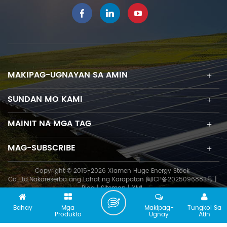
MAKIPAG-UGNAYAN SA AMIN
SUNDAN MO KAMI
MAINIT NA MGA TAG
MAG-SUBSCRIBE
Copyright © 2015-2026 Xiamen Huge Energy Stock
Co.,Ltd.Nakareserba ang Lahat ng Karapatan
闽ICP备2025096883号
|
Blog
|
Sitemap
|
XML
Bahay
Mga
Makipag-
Tungkol Sa
Produkto
Ugnay
Atin