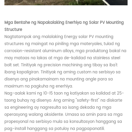
Mga Bentahe ng Napakalaking Enerhiya ng Solar PV Mounting
Structure
Nagtatampok ang malalaking Energy solar PV mounting
structures ng maingat na piniling mga materyales, tulad ng
corrosion-resistant aluminum alloys, mga produktong bakal na
may mataas na lakas at mga de-kalidad na stainless steel
bolt set. Tinitiyak ng precision machining ang tibay sa iba't
ibang kapaligiran. Tinitiyak ng aming custom na serbisyo sa
disenyo ang pinakamainam na mounting angle para sa
maximum na pagkuha ng enerhiya.
Nag-aalok kami ng 10-15 taon ng katiyakan sa kalidad at 25-
taong buhay ng disenyo. Ang aming "safety-first" na diskarte
sa engineering ay nagresulta sa isang dekada ng mga
operasyong walang aksidente. Umasa sa amin para sa mga
propesyonal na serbisyo mula sa konsultasyon hanggang sa
pag-install hanggang sa patuloy na pagpapanatili.