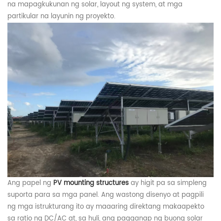
na mapagkukunan ng solar, layout ng system, at mga
partikular na layunin ng proyekto.
Ang papel ng
PV mounting structures
ay higit pa sa simpleng
suporta para sa mga panel. Ang wastong disenyo at pagpili
ng mga istrukturang ito ay maaaring direktang makaapekto
sa ratio ng DC/AC at, sa huli, ang pagganap ng buong solar