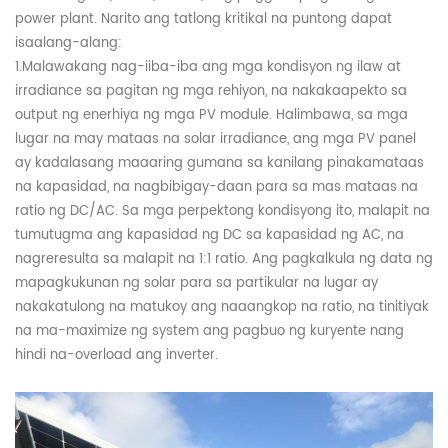
power plant. Narito ang tatlong kritikal na puntong dapat
isaalang-alang:
1.
Malawakang nag-iiba-iba ang mga kondisyon ng ilaw at
irradiance sa pagitan ng mga rehiyon, na nakakaapekto sa
output ng enerhiya ng mga PV module. Halimbawa, sa mga
lugar na may mataas na solar irradiance, ang mga PV panel
ay kadalasang maaaring gumana sa kanilang pinakamataas
na kapasidad, na nagbibigay-daan para sa mas mataas na
ratio ng DC/AC. Sa mga perpektong kondisyong ito, malapit na
tumutugma ang kapasidad ng DC sa kapasidad ng AC, na
nagreresulta sa malapit na 1:1 ratio. Ang pagkalkula ng data ng
mapagkukunan ng solar para sa partikular na lugar ay
nakakatulong na matukoy ang naaangkop na ratio, na tinitiyak
na ma-maximize ng system ang pagbuo ng kuryente nang
hindi na-overload ang inverter.