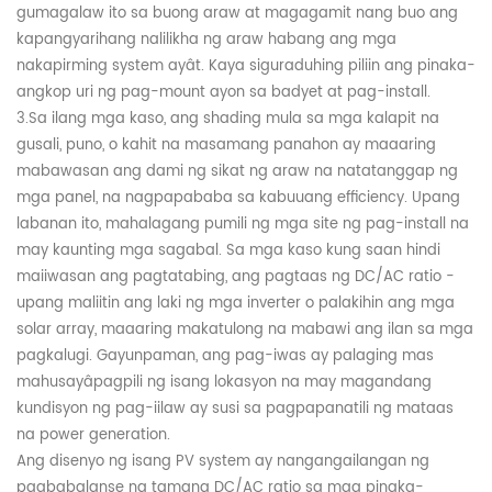
gumagalaw ito sa buong araw at magagamit nang buo ang
kapangyarihang nalilikha ng araw habang ang mga
nakapirming system ay
â
t. Kaya siguraduhing piliin ang
pinaka-
angkop
uri ng pag-mount
ayon sa
badyet at pag-install.
3.
Sa ilang mga kaso, ang
shading mula sa mga kalapit na
gusali, puno, o kahit na masamang panahon ay maaaring
mabawasan ang dami ng sikat ng araw na natatanggap ng
mga panel, na nagpapababa sa kabuuang
efficiency. Upang
labanan ito, mahalagang pumili ng mga site ng pag-install na
may kaunting mga sagabal. Sa mga kaso kung saan hindi
maiiwasan ang pagtatabing, ang pagtaas ng DC/AC ratio
-
upang maliitin ang laki ng mga inverter o palakihin ang mga
solar array,
maaaring makatulong na mabawi ang ilan sa mga
pagkalugi. Gayunpaman, ang pag-iwas ay palaging mas
mahusayâpagpili ng isang lokasyon na may magandang
kundisyon ng pag-iilaw ay susi sa pagpapanatili ng mataas
na power generation.
Ang disenyo ng isang PV system ay nangangailangan ng
pagbabalanse ng tamang DC/AC ratio sa mga pinaka-