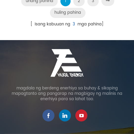
unang pahina
1
2
3
huling pahina
[ Isang kabuuan ng
3
mga pahina]
magdala ng berdeng enerhiya sa buhay & sikaping
mapagtanto ang pangarap na magbigay ng malinis na
enerhiya para sa lahat tao.