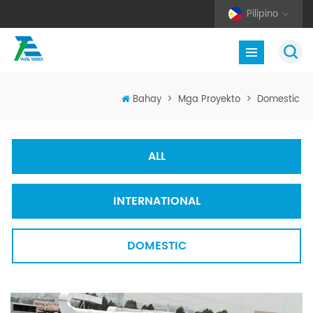
Pilipino
Bahay
>
Mga Proyekto
>
Domestic
ALL
INTERNATIONAL
DOMESTIC