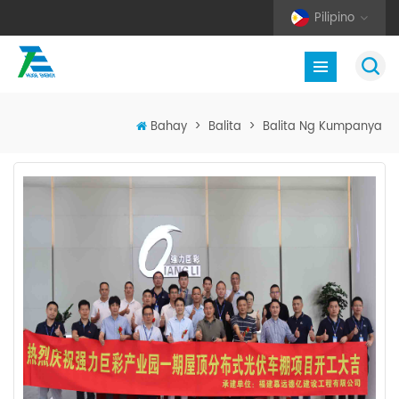
Pilipino
Bahay
>
Balita
>
Balita Ng Kumpanya