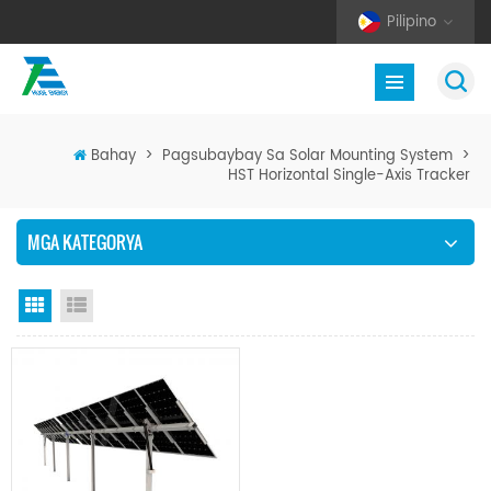
Pilipino
Bahay
>
Pagsubaybay Sa Solar Mounting System
>
HST Horizontal Single-Axis Tracker
MGA KATEGORYA
Grid View
Listahan ng Listahan