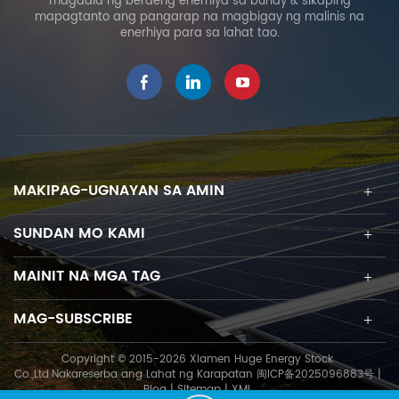
magdala ng berdeng enerhiya sa buhay & sikaping
mapagtanto ang pangarap na magbigay ng malinis na
enerhiya para sa lahat tao.
MAKIPAG-UGNAYAN SA AMIN
SUNDAN MO KAMI
MAINIT NA MGA TAG
MAG-SUBSCRIBE
Copyright © 2015-2026 Xiamen Huge Energy Stock
Co.,Ltd.Nakareserba ang Lahat ng Karapatan
闽ICP备2025096883号
|
Blog
|
Sitemap
|
XML