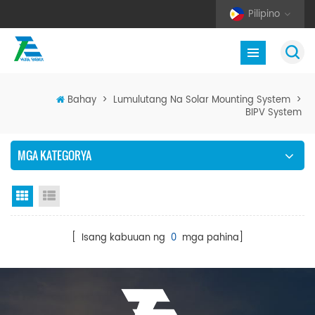
Pilipino
Bahay
>
Lumulutang Na Solar Mounting System
>
BIPV System
MGA KATEGORYA
Grid View
Listahan ng Listahan
[ Isang kabuuan ng
0
mga pahina]