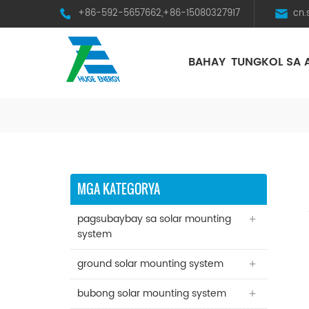
+86-592-5657662,+86-15080327917
cn
BAHAY
TUNGKOL SA 
HST Horizontal Single-Axis Tracker
MGA KATEGORYA
pagsubaybay sa solar mounting
system
ground solar mounting system
bubong solar mounting system