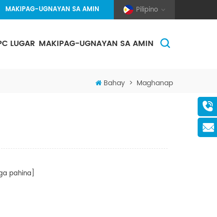
MAKIPAG-UGNAYAN SA AMIN
Pilipino
PC LUGAR
MAKIPAG-UGNAYAN SA AMIN
(Pole And Wire) Solar Racking
Bahay
>
Maghanap
a pahina]