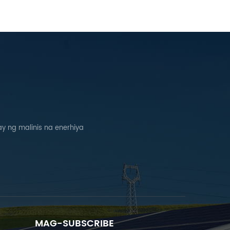
 ng malinis na enerhiya
MAG-SUBSCRIBE