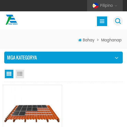
Pilipino
Bahay
>
Maghanap
MGA KATEGORYA
Grid View
Listahan ng Listahan