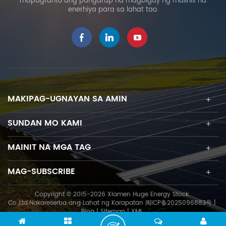
mapagtanto ang pangarap na magbigay ng malinis na
para sa iba't ibang uri ng
enerhiya para sa lahat tao.
klimatiko na sona. Tile Roof
Solar Mount Ang mga kawit
sa bubong ay inilalapat sa
maraming iba't ibang mga
tile tulad ng pantile, Roman
tile, slate, clay tile, atbp. Ang
mga adjustable hook ay
maaaring iakma nang
MAKIPAG-UGNAYAN SA AMIN
pahalang at patayo.
Tampok es Simple at Mabilis
SUNDAN MO KAMI
na Pag-install Ginawa sa
SUS 304 Stainless Steel
MAINIT NA MGA TAG
Walang Drilling o Welding sa
Rooftop Roof Hook Kit HE-
MAG-SUBSCRIBE
24-W02 Riles 11-R12-L Rail
Splice Kit HE-15-R12-L Mid
Copyright © 2015-2026 Xiamen Huge Energy Stock
Clamp Kit HE-17-IC19XX End
Co.,Ltd.Nakareserba ang Lahat ng Karapatan
闽ICP备2025096883号
|
Clamp Kit HE-18-EC35XX
Blog
|
Sitemap
|
XML
Grounding Clip 26-R12