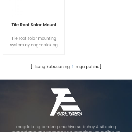
Tile Roof Solar Mount
Tile roof solar mounting
system ay nag-aalok ng
perpektong solusyon para
sa pag-install sa tile roofing,
ang key stainless steel roof
[ Isang kabuuan ng
1
mga pahina]
hooks, ay angkop para sa
halos lahat ng coverings,
kabilang dito ang pantile,
plain tile, slate tile. Ang mga
system ay ganap na
sumusunod sa mga
internasyonal na
pamantayan sa pagkarga
ng hangin at niyebe, na
magdala ng berdeng enerhiya sa buhay & sikaping
ginagawa itong angkop