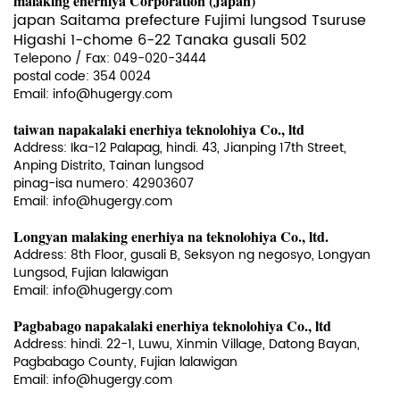
malaking enerhiya Corporation (Japan)
japan Saitama prefecture Fujimi lungsod Tsuruse
Higashi 1-chome 6-22 Tanaka gusali 502
Telepono / Fax:
049-020-3444
postal code: 354 0024
Email: info@hugergy.com
taiwan
napakalaki
enerhiya teknolohiya Co., ltd
Address: Ika-12 Palapag, hindi. 43, Jianping 17th Street,
Anping Distrito, Tainan lungsod
pinag-isa numero: 42903607
Email: info@hugergy.com
Longyan malaking enerhiya na teknolohiya Co., ltd.
Address: 8th Floor, gusali B, Seksyon ng negosyo, Longyan
Lungsod, Fujian lalawigan
Email: info@hugergy.com
Pagbabago
napakalaki
enerhiya teknolohiya Co., ltd
Address: hindi. 22-1, Luwu, Xinmin Village, Datong Bayan,
Pagbabago County, Fujian lalawigan
Email: info@hugergy.com