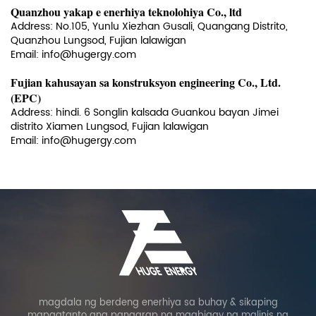
Quanzhou
yakap
e
enerhiya teknolohiya Co., ltd
Address: No.105, Yunlu Xiezhan Gusali, Quangang Distrito,
Quanzhou Lungsod, Fujian lalawigan
Email: info@hugergy.com
Fujian kahusayan sa konstruksyon engineering Co., Ltd.
(EPC)
Address:
hindi. 6 Songlin kalsada Guankou bayan Jimei
distrito Xiamen Lungsod, Fujian lalawigan
Email: info@hugergy.com
magdala ng berdeng enerhiya sa buhay & sikaping
mapagtanto ang pangarap na magbigay ng malinis na