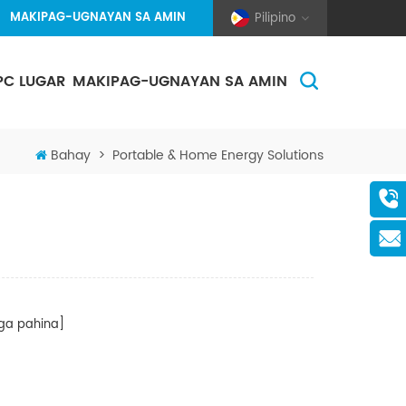
MAKIPAG-UGNAYAN SA AMIN
Pilipino
PC LUGAR
MAKIPAG-UGNAYAN SA AMIN
(Pole And Wire) Solar Racking
Bahay
>
Portable & Home Energy Solutions
a pahina]