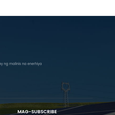
 ng malinis na enerhiya
MAG-SUBSCRIBE