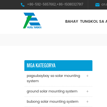
+86-592-5657662,+86-15080327917
cn
BAHAY
TUNGKOL SA 
HST Horizontal Single-Axis Tracker
MGA KATEGORYA
pagsubaybay sa solar mounting
system
ground solar mounting system
bubong solar mounting system