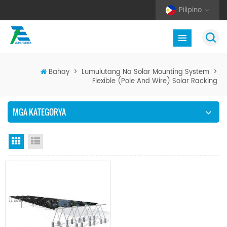
Pilipino
Bahay
>
Lumulutang Na Solar Mounting System
>
Flexible (Pole And Wire) Solar Racking
MGA KATEGORYA
Grid View
Listahan ng Listahan