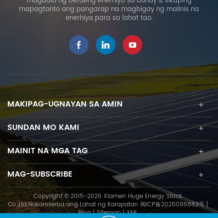
magdala ng berdeng enerhiya sa buhay & sikaping
mahusay na pinapabuti
mapagtanto ang pangarap na magbigay ng malinis na
ang support mode ng
enerhiya para sa lahat tao.
distributed photovoltaic
power. sistema ng
henerasyon.
MAKIPAG-UGNAYAN SA AMIN
SUNDAN MO KAMI
MAINIT NA MGA TAG
MAG-SUBSCRIBE
Copyright © 2015-2026 Xiamen Huge Energy Stock
Co.,Ltd.Nakareserba ang Lahat ng Karapatan
闽ICP备2025096883号
|
Blog
|
Sitemap
|
XML