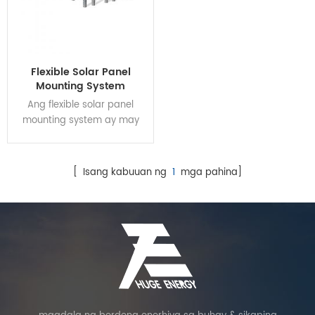
Flexible Solar Panel
Mounting System
Ang flexible solar panel
mounting system ay may
mga sumusunod na
pakinabang at
matagumpay na nilulutas
[ Isang kabuuan ng
1
mga pahina]
ang mga disadvantages ng
tradisyunal na photovoltaic
support system, tulad ng
malaking lateral span at
perishable rust sa
pamamagitan ng pagbitin,
paghila at pagsasabit ng
apat na malalaking paraan
ng pag-install, at mas