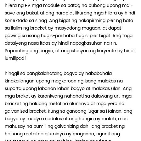
hilera ng PV mga module sa patag na bubong upang mai-
save ang bakal, at ang harap at likurang mga hilera ay hindi
konektado sa sinag. Ang bigat ng nakapirming pier ng bato
sa ilalim ng bracket ay masyadong magaan, at dapat
gawing sa isang hugis-parihaba hugis. pier bigat. Ang mga
detalyeng nasa itaas ay hindi napagkasuhan na rin.
Paparating ang bagyo, at ang istasyon ng kuryente ay hindi
lumilipad!
hinggil sa pangkalahatang bagyo ay nababahala,
kinakailangan upang magkaroon ng isang malakas na
suporta upang labanan laban bagyo at malakas ulan. Ang
mga braket ay karaniwang nahahati sa dalawang uri, mga
bracket ng haluang metal na aluminyo at mga yero na
galvanized bracket. Kung sa ganoong lugar sa Hainan, ang
bagyo ay medyo madalas at ang hangin ay malaki, mas
mahusay na pumili ng galvanizing dahil ang bracket ng
haluang metal na aluminyo ay maganda, ngunit ang