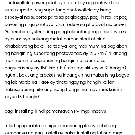
photovoltaic power plant ay natutukoy ng photovoltaic
sumusuporta. Ang suportang photovoltaic ay isang
espesyal na suporta para sa paglalagay, pag-install at pag-
aayos ng mga photovoltaic module sa photovoltaic power
Generation system. Ang pangkalahatang mga materyales
ay aluminyo haluang metal, carbon steel at hindi
kinakalawang bakal. sa teorya, ang maximum na paglaban
ng hangin ng suportang photovoltaic ay 216 km / h, at ang
maximum na paglaban ng hangin ng suporta sa
pagsubaybay ay 150 km / h (mas malaki kaysa 13 hangin).
ngunit bakit ang bracket na inaangkin na makatiis ng bagyo
ng labintatlo na klase ay tinatangay ng hangin kailan
nakasalubong nito ang isang hangin na may mas kaunti
kaysa 13 hangin?
pag-install ng hindi pamantayan PV mga modyul
tulad ng ipinakita sa pigura, maaaring ito ay dahil ang
kumpanya ng pag-install ay naka-install ng tatlong mga