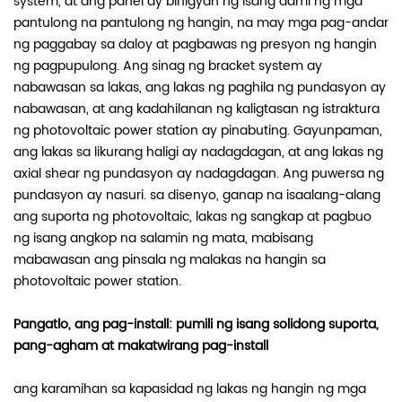
system, at ang panel ay binigyan ng isang dami ng mga
pantulong na pantulong ng hangin, na may mga pag-andar
ng paggabay sa daloy at pagbawas ng presyon ng hangin
ng pagpupulong. Ang sinag ng bracket system ay
nabawasan sa lakas, ang lakas ng paghila ng pundasyon ay
nabawasan, at ang kadahilanan ng kaligtasan ng istraktura
ng photovoltaic power station ay pinabuting. Gayunpaman,
ang lakas sa likurang haligi ay nadagdagan, at ang lakas ng
axial shear ng pundasyon ay nadagdagan. Ang puwersa ng
pundasyon ay nasuri. sa disenyo, ganap na isaalang-alang
ang suporta ng photovoltaic, lakas ng sangkap at pagbuo
ng isang angkop na salamin ng mata, mabisang
mabawasan ang pinsala ng malakas na hangin sa
photovoltaic power station.
Pangatlo, ang pag-install: pumili ng isang solidong suporta,
pang-agham at makatwirang pag-install
ang karamihan sa kapasidad ng lakas ng hangin ng mga