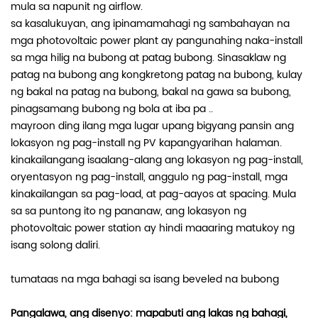
mula sa napunit ng airflow.
sa kasalukuyan, ang ipinamamahagi ng sambahayan na
mga photovoltaic power plant ay pangunahing naka-install
sa mga hilig na bubong at patag bubong. Sinasaklaw ng
patag na bubong ang kongkretong patag na bubong, kulay
ng bakal na patag na bubong, bakal na gawa sa bubong,
pinagsamang bubong ng bola at iba pa ..
mayroon ding ilang mga lugar upang bigyang pansin ang
lokasyon ng pag-install ng PV kapangyarihan halaman.
kinakailangang isaalang-alang ang lokasyon ng pag-install,
oryentasyon ng pag-install, anggulo ng pag-install, mga
kinakailangan sa pag-load, at pag-aayos at spacing. Mula
sa sa puntong ito ng pananaw, ang lokasyon ng
photovoltaic power station ay hindi maaaring matukoy ng
isang solong daliri.
tumataas na mga bahagi sa isang beveled na bubong
Pangalawa, ang disenyo: mapabuti ang lakas ng bahagi,