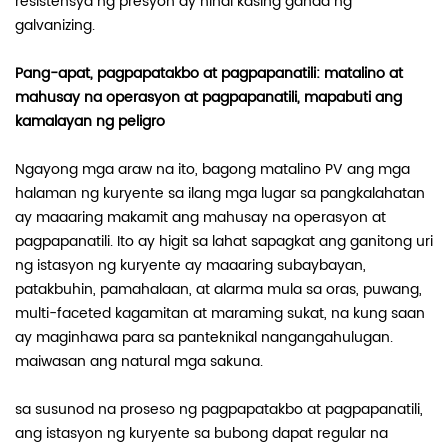
resistensya ng presyon ay hindi kasing ganda ng
galvanizing.
Pang-apat, pagpapatakbo at pagpapanatili: matalino at
mahusay na operasyon at pagpapanatili, mapabuti ang
kamalayan ng peligro
Ngayong mga araw na ito, bagong matalino PV ang mga
halaman ng kuryente sa ilang mga lugar sa pangkalahatan
ay maaaring makamit ang mahusay na operasyon at
pagpapanatili. Ito ay higit sa lahat sapagkat ang ganitong uri
ng istasyon ng kuryente ay maaaring subaybayan,
patakbuhin, pamahalaan, at alarma mula sa oras, puwang,
multi-faceted kagamitan at maraming sukat, na kung saan
ay maginhawa para sa panteknikal nangangahulugan.
maiwasan ang natural mga sakuna.
sa susunod na proseso ng pagpapatakbo at pagpapanatili,
ang istasyon ng kuryente sa bubong dapat regular na