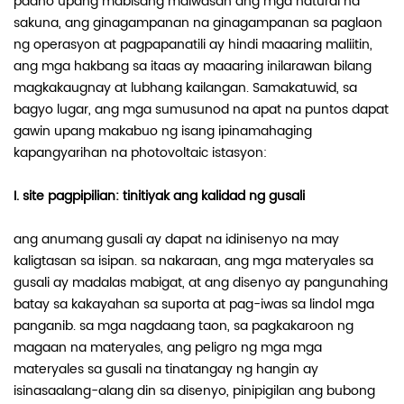
paano upang mabisang maiwasan ang mga natural na
sakuna, ang ginagampanan na ginagampanan sa paglaon
ng operasyon at pagpapanatili ay hindi maaaring maliitin,
ang mga hakbang sa itaas ay maaaring inilarawan bilang
magkakaugnay at lubhang kailangan. Samakatuwid, sa
bagyo lugar, ang mga sumusunod na apat na puntos dapat
gawin upang makabuo ng isang ipinamahaging
kapangyarihan na photovoltaic istasyon:
I. site pagpipilian: tinitiyak ang kalidad ng gusali
ang anumang gusali ay dapat na idinisenyo na may
kaligtasan sa isipan. sa nakaraan, ang mga materyales sa
gusali ay madalas mabigat, at ang disenyo ay pangunahing
batay sa kakayahan sa suporta at pag-iwas sa lindol mga
panganib. sa mga nagdaang taon, sa pagkakaroon ng
magaan na materyales, ang peligro ng mga mga
materyales sa gusali na tinatangay ng hangin ay
isinasaalang-alang din sa disenyo, pinipigilan ang bubong