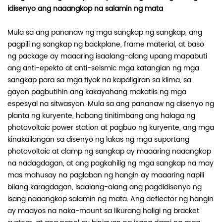
idisenyo ang naaangkop na salamin ng mata
Mula sa ang pananaw ng mga sangkap ng sangkap, ang
pagpili ng sangkap ng backplane, frame material, at baso
ng package ay maaaring isaalang-alang upang mapabuti
ang anti-epekto at anti-seismic mga katangian ng mga
sangkap para sa mga tiyak na kapaligiran sa klima, sa
gayon pagbutihin ang kakayahang makatiis ng mga
espesyal na sitwasyon. Mula sa ang pananaw ng disenyo ng
planta ng kuryente, habang tinitimbang ang halaga ng
photovoltaic power station at pagbuo ng kuryente, ang mga
kinakailangan sa disenyo ng lakas ng mga suportang
photovoltaic at clamp ng sangkap ay maaaring naaangkop
na nadagdagan, at ang pagkahilig ng mga sangkap na may
mas mahusay na paglaban ng hangin ay maaaring napili
bilang karagdagan, isaalang-alang ang pagdidisenyo ng
isang naaangkop salamin ng mata. Ang deflector ng hangin
ay maayos na naka-mount sa likurang haligi ng bracket