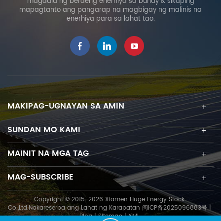
magdala ng berdeng enerhiya sa buhay & sikaping
mapagtanto ang pangarap na magbigay ng malinis na
enerhiya para sa lahat tao.
MAKIPAG-UGNAYAN SA AMIN
SUNDAN MO KAMI
MAINIT NA MGA TAG
MAG-SUBSCRIBE
Copyright © 2015-2026 Xiamen Huge Energy Stock
Co.,Ltd.Nakareserba ang Lahat ng Karapatan
闽ICP备2025096883号
|
Blog
|
Sitemap
|
XML