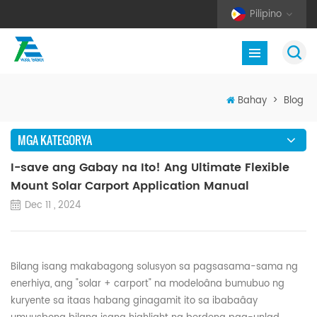
Pilipino
Bahay
>
Blog
MGA KATEGORYA
I-save ang Gabay na Ito! Ang Ultimate Flexible
Mount Solar Carport Application Manual
Dec 11 , 2024
Bilang isang makabagong solusyon sa pagsasama-sama ng
enerhiya, ang "solar + carport" na modeloâna bumubuo ng
kuryente sa itaas habang ginagamit ito sa ibabaâay