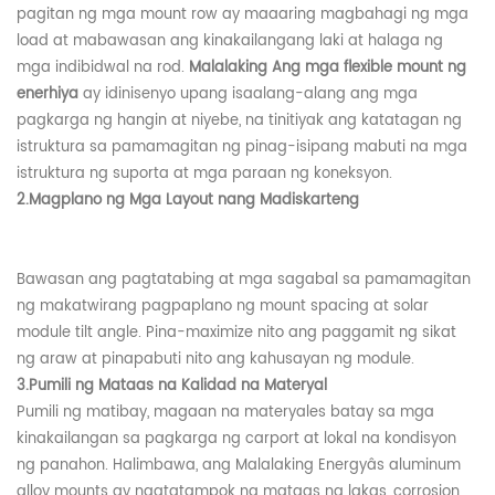
pagitan ng mga mount row ay maaaring magbahagi ng mga
load at mabawasan ang kinakailangang laki at halaga ng
mga indibidwal na rod.
Malalaking
Ang mga flexible mount ng
enerhiya
ay idinisenyo upang isaalang-alang ang mga
pagkarga ng hangin at niyebe, na tinitiyak ang katatagan ng
istruktura sa pamamagitan ng pinag-isipang mabuti na mga
istruktura ng suporta at mga paraan ng koneksyon.
2.
Magplano ng Mga Layout nang Madiskarteng
Bawasan ang pagtatabing at mga sagabal sa pamamagitan
ng makatwirang pagpaplano ng mount spacing at solar
module tilt angle. Pina-maximize nito ang paggamit ng sikat
ng araw at pinapabuti nito ang kahusayan ng module.
3.
Pumili ng Mataas na Kalidad na Materyal
Pumili ng matibay, magaan na materyales batay sa mga
kinakailangan sa pagkarga ng carport at lokal na kondisyon
ng panahon. Halimbawa, ang
Malalaking
Energyâs aluminum
alloy mounts ay nagtatampok ng mataas na lakas, corrosion