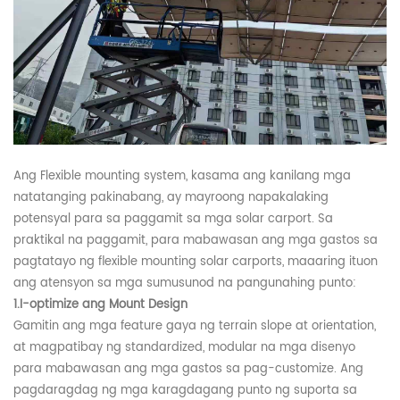
Ang
Flexible mount
ing system
, kasama ang kanilang mga
natatanging pakinabang, ay mayroong napakalaking
potensyal para sa paggamit sa mga solar carport. Sa
praktikal na paggamit, para mabawasan ang mga gastos sa
pagtatayo ng flexible mount
ing
solar carports, maaaring ituon
ang atensyon sa mga sumusunod na pangunahing punto:
1.
I-optimize ang Mount Design
Gamitin ang mga feature gaya ng terrain slope at orientation,
at magpatibay ng standardized, modular na mga disenyo
para mabawasan ang mga gastos sa pag-customize. Ang
pagdaragdag ng mga karagdagang punto ng suporta sa