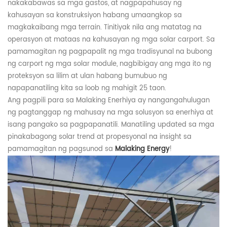
nakakabawas sa mga gastos, at nagpapahusay ng
kahusayan sa konstruksiyon habang umaangkop sa
magkakaibang mga terrain. Tinitiyak nila ang matatag na
operasyon at mataas na kahusayan ng mga solar carport. Sa
pamamagitan ng pagpapalit ng mga tradisyunal na bubong
ng carport ng mga solar module, nagbibigay ang mga ito ng
proteksyon sa lilim at ulan habang bumubuo ng
napapanatiling kita sa loob ng mahigit 25 taon.
Ang pagpili para sa
Malaking
Enerhiya ay nangangahulugan
ng pagtanggap ng mahusay na mga solusyon sa enerhiya at
isang pangako sa pagpapanatili. Manatiling updated sa mga
pinakabagong solar trend at propesyonal na insight sa
pamamagitan ng pagsunod sa
Malaking
Energy
!