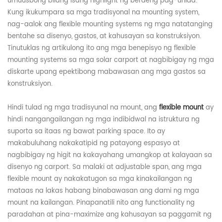
umuusbong bilang isang highlight ng berdeng pag-unlad.
Kung ikukumpara sa mga tradisyonal na mounting system,
nag-aalok ang flexible mount
ing system
s ng mga natatanging
bentahe sa disenyo, gastos, at kahusayan sa konstruksiyon.
Tinutuklas ng artikulong ito ang mga benepisyo ng flexible
mount
ing system
s sa mga solar carport at nagbibigay ng mga
diskarte upang epektibong mabawasan ang mga gastos sa
konstruksiyon.
Hindi tulad ng mga tradisyunal na mount, ang
flexible mount
ay
hindi nangangailangan ng mga indibidwal na istruktura ng
suporta sa itaas ng bawat parking space. Ito ay
makabuluhang nakakatipid ng patayong espasyo at
nagbibigay ng higit na kakayahang umangkop at kalayaan sa
disenyo ng carport. Sa malaki at adjustable span, ang mga
flexible mount ay nakakatugon sa mga kinakailangan ng
mataas na lakas habang binabawasan ang dami ng mga
mount na kailangan. Pinapanatili nito ang functionality ng
paradahan at pina-maximize ang kahusayan sa paggamit ng