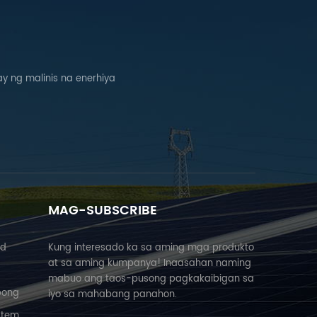
 ng malinis na enerhiya
MAG-SUBSCRIBE
nd
Kung interesado ka sa aming mga produkto
at sa aming kumpanya! Inaasahan naming
mabuo ang taos-pusong pagkakaibigan sa
bong
iyo sa mahabang panahon.
stem