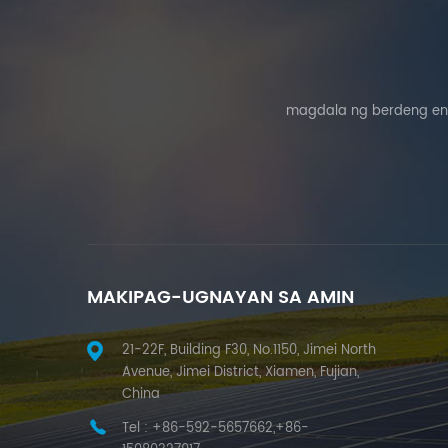
magdala ng berdeng ene
MAKIPAG-UGNAYAN SA AMIN
21-22F, Building F30, No.1150, Jimei North
Avenue, Jimei District, Xiamen, Fujian,
China
Tel :
+86-592-5657662,+86-