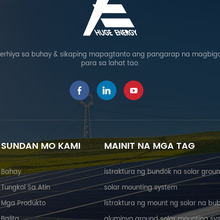
rhiya sa buhay & sikaping mapagtanto ang pangarap na magbigay
para sa lahat tao.
SUNDAN MO KAMI
MAINIT NA MGA TAG
Bahay
istraktura ng bundok na solar grou
Tungkol Sa Atin
solar mounting system
Mga Produkto
istraktura ng mount ng solar na bu
Balita
aluminyo ground solar mounting sy