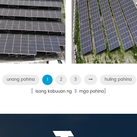
unang pahina
1
2
3
huling pahina
[ Isang kabuuan ng
3
mga pahina]