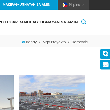
MAKIPAG-UGNAYAN SA AMIN
Pilipino
PC LUGAR
MAKIPAG-UGNAYAN SA AMIN
(Pole And Wire) Solar Racking
Bahay
>
Mga Proyekto
>
Domestic