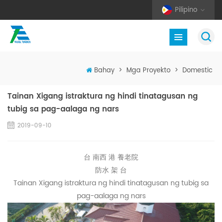
Pilipino
Bahay
>
Mga Proyekto
>
Domestic
Tainan Xigang istraktura ng hindi tinatagusan ng
tubig sa pag-aalaga ng nars
2019-09-10
台 南西 港 養老院
防水 架 台
Tainan Xigang istraktura ng hindi tinatagusan ng tubig sa
pag-aalaga ng nars