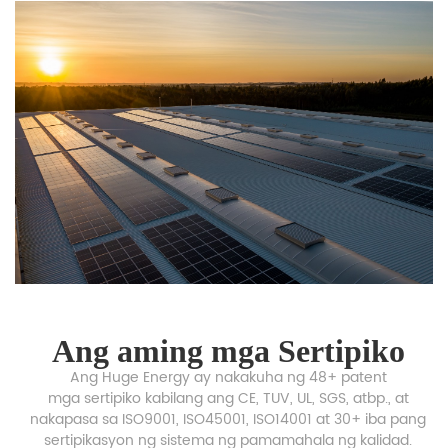
Ang aming mga Sertipiko
Ang Huge Energy ay nakakuha ng 48+ patent
mga sertipiko kabilang ang CE, TUV, UL, SGS, atbp., at
nakapasa sa ISO9001, ISO45001, ISO14001 at 30+ iba pang
sertipikasyon ng sistema ng pamamahala ng kalidad.