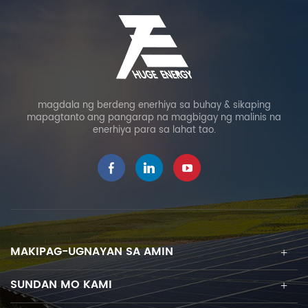
structure and electricity
Outputs, 23% High
generation for off-grid or
Efficiency IP65
on-grid. BIPV systems
Waterproof 2 Kickstands
save construction
for Outdoor Camping RV
material costs and
Trip.
electricity costs, reduce
pollution.
magdala ng berdeng enerhiya sa buhay & sikaping
mapagtanto ang pangarap na magbigay ng malinis na
enerhiya para sa lahat tao.
MAKIPAG-UGNAYAN SA AMIN
SUNDAN MO KAMI