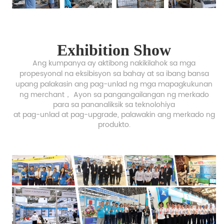
Exhibition Show
Ang kumpanya ay aktibong nakikilahok sa mga
propesyonal na eksibisyon sa bahay at sa ibang bansa
upang palakasin ang pag-unlad ng mga
mapagkukunan
ng merchant，
Ayon sa pangangailangan ng merkado
para sa pananaliksik sa teknolohiya
at pag-unlad at pag-upgrade,
palawakin ang merkado ng
produkto.