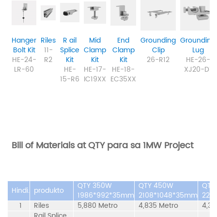
Hanger
Riles
R
ail
Mid
End
Grounding
Grounding
Bolt Kit
11-
Splice
Clamp
Clamp
Clip
Lug
HE-24-
R2
Kit
Kit
Kit
26-R12
HE-26-
LR-60
HE-
HE-17-
HE-18-
XJ20-D1
15-R6
IC19XX
EC35XX
Bill of Materials at QTY para sa 1MW Project
QTY 350W
QTY 450W
QTY
Hindi.
produkto
1986*992*35mm
2108*1048*35mm
227
1
Riles
5,880 Metro
4,835 Metro
4,35
Rail Splice