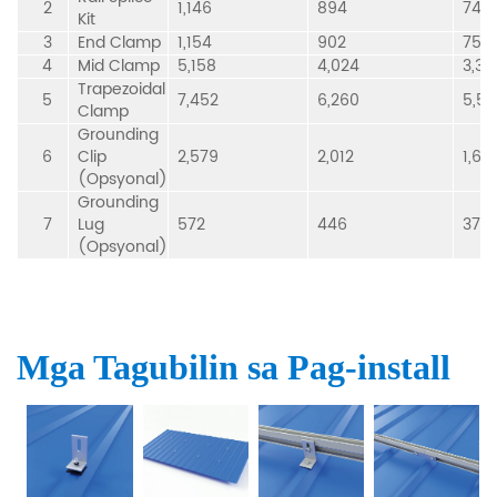
2
1,146
894
746
Kit
3
End Clamp
1,154
902
754
4
Mid Clamp
5,158
4,024
3,35
Trapezoidal
5
7,452
6,260
5,5
Clamp
Grounding
6
Clip
2,579
2,012
1,67
(Opsyonal)
Grounding
7
Lug
572
446
372
(Opsyonal)
Mga Tagubilin sa Pag-install