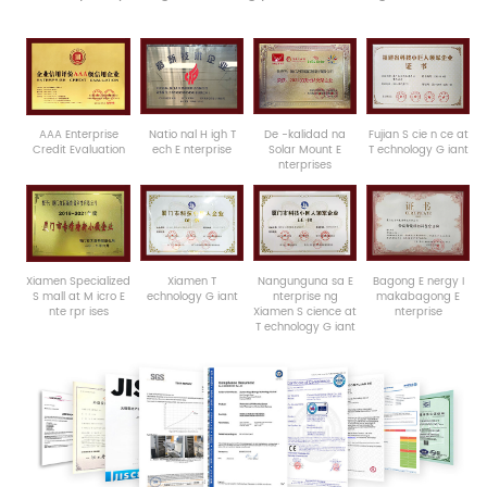
AAA
Enterprise
Natio
nal
H
igh
T
De -kalidad na
Fujian
S
cie
n
ce at
Credit Evaluation
ech
E
nterprise
Solar Mount
E
T
echnology
G
iant
nterprises
Xiamen
Specialized
Xiamen
T
Nangunguna sa
E
Bagong
E
nergy
I
S
mall
at
M
icro
E
echnology
G
iant
nterprise ng
makabagong
E
nte
rpr
ises
Xiamen
S
cience at
nterprise
T
echnology
G
iant