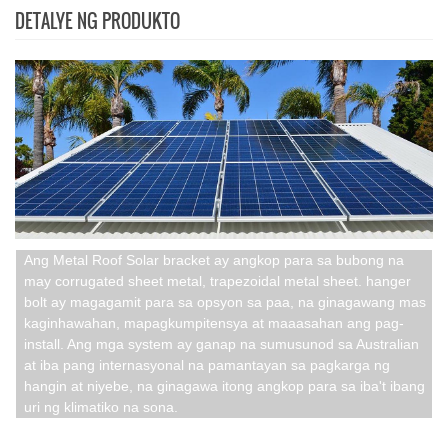
DETALYE NG PRODUKTO
Ang Metal Roof Solar bracket ay angkop para sa bubong na
may corrugated sheet metal, trapezoidal metal sheet. hanger
bolt ay magagamit para sa opsyon sa paa, na ginagawang mas
kaginhawahan, mapagkumpitensya at maaasahan ang pag-
install. Ang mga system ay ganap na sumusunod sa Australian
at iba pang internasyonal na pamantayan sa pagkarga ng
hangin at niyebe, na ginagawa itong angkop para sa iba't ibang
uri ng klimatiko na sona.