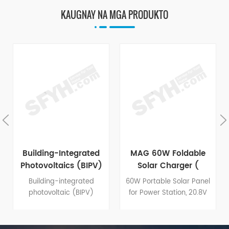
KAUGNAY NA MGA PRODUKTO
Building-Integrated
MAG 60W Foldable
Photovoltaics (BIPV)
Solar Charger (
System
Stitched Version )
Building-integrated
60W Portable Solar Panel
photovoltaic (BIPV)
for Power Station, 20.8V
systems have dual-
Foldable Solar Charger
purposes: They serve as
with DC5521 Cable &
both the outer layer of a
USB/Type-C port