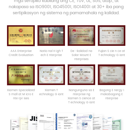
mga sertipiko kabilang ang CE, TUV, UL, SGS, atbp., at
nakapasa sa ISO9001, ISO45001, ISO14001 at 30+ iba pang
sertipikasyon ng sistema ng pamamahala ng kalidad.
AAA
Enterprise
Natio
nal
H
igh
T
De -kalidad na
Fujian
S
cie
n
ce at
Credit Evaluation
ech
E
nterprise
Solar Mount
E
T
echnology
G
iant
nterprises
Xiamen
Specialized
Xiamen
T
Nangunguna sa
E
Bagong
E
nergy
I
S
mall
at
M
icro
E
echnology
G
iant
nterprise ng
makabagong
E
nte
rpr
ises
Xiamen
S
cience at
nterprise
T
echnology
G
iant