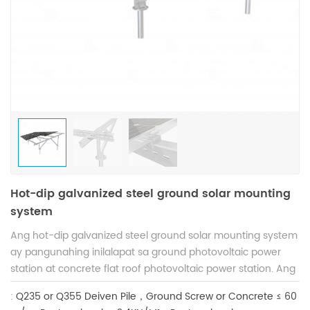
Hot-dip galvanized steel ground solar mounting
system
Ang hot-dip galvanized steel ground solar mounting system
ay pangunahing inilalapat sa ground photovoltaic power
station at concrete flat roof photovoltaic power station. Ang
sistema ay may mga tampok ng malakas na adjustable na
:
Q235 or Q355
Deiven Pile，Ground Screw or Concrete
≤ 60
kapasidad, malaking structural strength at matipid na gastos