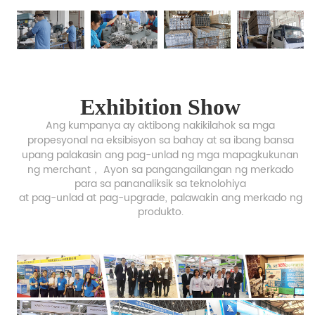
Exhibition Show
Ang kumpanya ay aktibong nakikilahok sa mga
propesyonal na eksibisyon sa bahay at sa ibang bansa
upang palakasin ang pag-unlad ng mga
mapagkukunan
ng merchant，
Ayon sa pangangailangan ng merkado
para sa pananaliksik sa teknolohiya
at pag-unlad at pag-upgrade,
palawakin ang merkado ng
produkto.