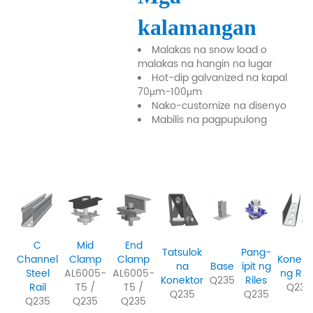
kalamangan
Malakas na snow load o
malakas na hangin na lugar
Hot-dip galvanized na kapal
70μm-100μm
Nako-customize na disenyo
Mabilis na pagpupulong
C
Mid
End
Tatsulok
Pang-
Channel
Clamp
Clamp
Konekt
na
Base
ipit ng
Steel
AL6005-
AL6005-
ng Rile
Konektor
Q235
Riles
Rail
T5 /
T5 /
Q235
Q235
Q235
Q235
Q235
Q235