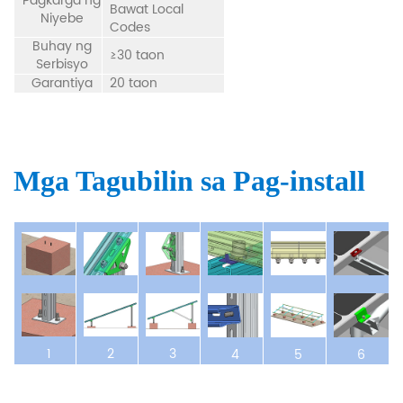
Pagkarga ng
Bawat Local
Niyebe
Codes
Buhay ng
≥30 taon
Serbisyo
Garantiya
20 taon
Mga Tagubilin sa Pag-install
1
2
3
4
5
6