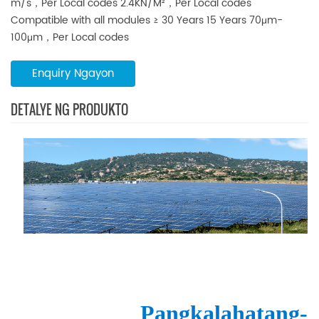
m/s，Per Local codes
2.4KN/M²，Per Local codes
upang matugunan ang mga pangangailangan ng mga
Compatible with all modules
≥ 30 Years
15 Years
70μm-
customer.
100μm，Per Local codes
Enquiry Ngayon
DETALYE NG PRODUKTO
Pangkalahatang-