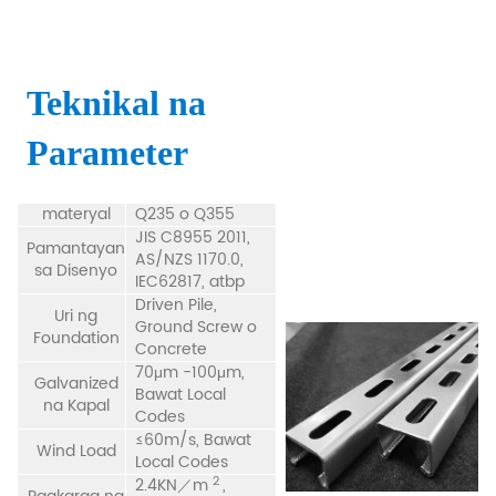
Teknikal na
Parameter
materyal
Q235 o Q355
JIS C8955 2011,
Pamantayan
AS/NZS 1170.0,
sa Disenyo
IEC62817, atbp
Driven Pile,
Uri ng
Ground Screw o
Foundation
Concrete
70μm -100μm,
Galvanized
Bawat Local
na Kapal
Codes
≤60m/s, Bawat
Wind Load
Local Codes
2
2.4KN／m
,