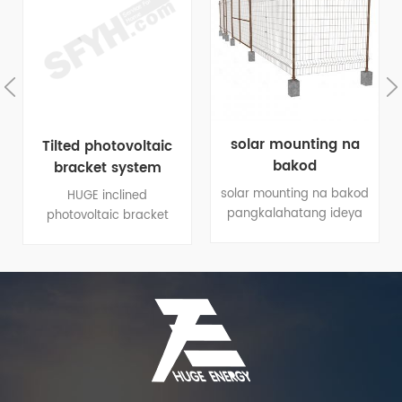
solar mounting na
Tilted photovoltaic
bakod
bracket system
solar mounting na bakod
HUGE inclined
pangkalahatang ideya
photovoltaic bracket
Span: 2000mm o na-
system is suitable for flat
customize Taas: 500-
terrain and various
2000mm mesh spacing:
uneven slopes, with
70x150mm o 100x100mm
strong wind and snow
ibabaw paggamot:
resistance. System
Mainit-isawsaw
stability, large-span
galvanized / dip-coating
design, minimal
Kulay: Silver / Green /
installation components,
Puti / Kayumanggi o na-
and low cost. Adjustable