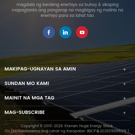
customize parameter
angles from east, west,
magdala ng berdeng enerhiya sa buhay & sikaping
proyekto bakit
north, and south, suitable
mapagtanto ang pangarap na magbigay ng malinis na
enerhiya para sa lahat tao.
napakalaking enerhiya
for various inclined
pagiging maaasahan
terrain. By using a pile
malaking enerhiya ay
driver to drive the
isang tagagawa na
foundation into the
nagdadalubhasa sa
ground, construction is
matagumpay na mga
simple and installation
solusyon sa pag-install
efficiency is high.
ng solar, upang maihatid
MAKIPAG-UGNAYAN SA AMIN
ang mga maaasahang
produkto sa mga
SUNDAN MO KAMI
customer. Kami mahigpit
na sinusuportahan ang
disenyo at paggawa
MAINIT NA MGA TAG
alinsunod sa
pamantayan sa
MAG-SUBSCRIBE
internasyonal . Kami
maaaring
Copyright © 2015-2026 Xiamen Huge Energy Stock
magagarantiyahan ang
Co.,Ltd.Nakareserba ang Lahat ng Karapatan
闽ICP备2025096883号
|