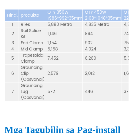
QTY 350W
QTY 450W
QTY
Hindi.
produkto
1986*992*35mm
2108*1048*35mm
227
1
Riles
5,880 Metro
4,835 Metro
4,35
Rail Splice
2
1,146
894
746
Kit
3
End Clamp
1,154
902
754
4
Mid Clamp
5,158
4,024
3,35
Trapezoidal
5
7,452
6,260
5,5
Clamp
Grounding
6
Clip
2,579
2,012
1,67
(Opsyonal)
Grounding
7
Lug
572
446
372
(Opsyonal)
Mga Tagubilin sa Pag-install