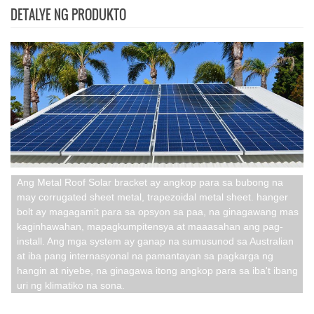
DETALYE NG PRODUKTO
Ang Metal Roof Solar bracket ay angkop para sa bubong na
may corrugated sheet metal, trapezoidal metal sheet. hanger
bolt ay magagamit para sa opsyon sa paa, na ginagawang mas
kaginhawahan, mapagkumpitensya at maaasahan ang pag-
install. Ang mga system ay ganap na sumusunod sa Australian
at iba pang internasyonal na pamantayan sa pagkarga ng
hangin at niyebe, na ginagawa itong angkop para sa iba't ibang
uri ng klimatiko na sona.