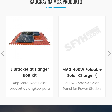
KAUGNAY NA MGA PRODUKTO
L Bracket at Hanger
MAG 400W Foldable
Bolt Kit
Solar Charger (
Stitched Version )
Ang Metal Roof Solar
400W Portable Solar
bracket ay angkop para
Panel for Power Station,
sa bubong na may
36V Foldable Solar
corrugated sheet metal,
Charger with DC5521
trapezoidal metal sheet.
Cable & USB/Type-C
hanger bolt ay
port Outputs, 23% High