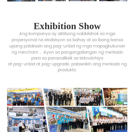
Exhibition Show
Ang kumpanya ay aktibong nakikilahok sa mga
propesyonal na eksibisyon sa bahay at sa ibang bansa
upang palakasin ang pag-unlad ng mga
mapagkukunan
ng merchant，
Ayon sa pangangailangan ng merkado
para sa pananaliksik sa teknolohiya
at pag-unlad at pag-upgrade,
palawakin ang merkado ng
produkto.