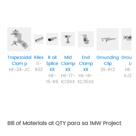
Trapezoidal
Riles
R
ail
Mid
End
Grounding
Groun
Clam
p
11-
Splice
Clamp
Clamp
Clip
Lu
HE-24-JC
R02
Kit
Kit
Kit
26-R12
HE-2
HE-
HE-17-
HE-18-
XJ20
15-R6
IC19XX
EC35XX
Bill of Materials at QTY para sa 1MW Project