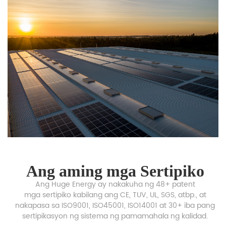
Ang aming mga Sertipiko
Ang Huge Energy ay nakakuha ng 48+ patent
mga sertipiko kabilang ang CE, TUV, UL, SGS, atbp., at
nakapasa sa ISO9001, ISO45001, ISO14001 at 30+ iba pang
sertipikasyon ng sistema ng pamamahala ng kalidad.