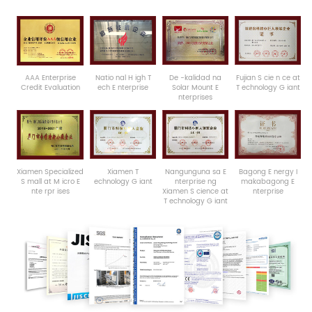
AAA
Enterprise
Natio
nal
H
igh
T
De -kalidad na
Fujian
S
cie
n
ce at
Credit Evaluation
ech
E
nterprise
Solar Mount
E
T
echnology
G
iant
nterprises
Xiamen
Specialized
Xiamen
T
Nangunguna sa
E
Bagong
E
nergy
I
S
mall
at
M
icro
E
echnology
G
iant
nterprise ng
makabagong
E
nte
rpr
ises
Xiamen
S
cience at
nterprise
T
echnology
G
iant