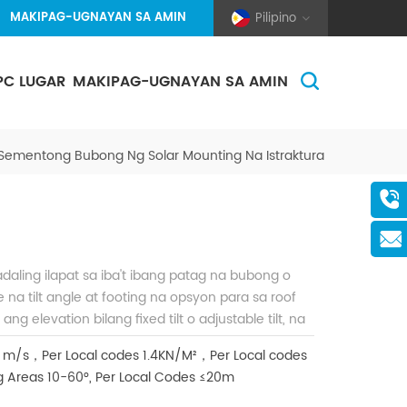
MAKIPAG-UGNAYAN SA AMIN
Pilipino
PC LUGAR
MAKIPAG-UGNAYAN SA AMIN
(Pole And Wire) Solar Racking
 Sementong Bubong Ng Solar Mounting Na Istraktura
aling ilapat sa iba't ibang patag na bubong o
 na tilt angle at footing na opsyon para sa roof
g elevation bilang fixed tilt o adjustable tilt, na
tikular sa proyekto at pag-optimize ng solar
 m/s，Per Local codes
1.4KN/M²，Per Local codes
sembly na disenyo ay nag-aalis ng on-site
g Areas
10-60°, Per Local Codes
≤20m
bilis at madaling pag-install ng PV module.