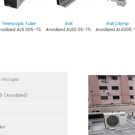
Telescopic Tube
Rail
Rail Clamp
nodized AL6
005-T5
Anodized AL60
05-T5
Anodized AL6005
s na Lupa
5 (Anodized)
des