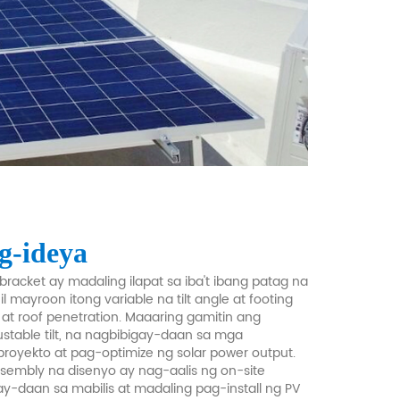
g-ideya
racket ay madaling ilapat sa iba't ibang patag na
 mayroon itong variable na tilt angle at footing
at roof penetration. Maaaring gamitin ang
djustable tilt, na nagbibigay-daan sa mga
proyekto at pag-optimize ng solar power output.
embly na disenyo ay nag-aalis ng on-site
gay-daan sa mabilis at madaling pag-install ng PV