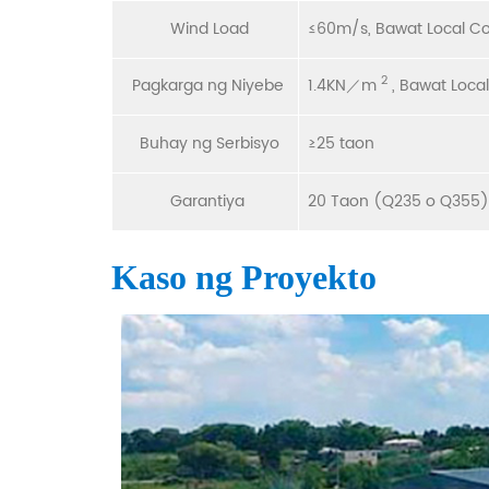
Wind Load
≤60m/s, Bawat Local C
2
Pagkarga ng Niyebe
1.4KN／m
, Bawat Loca
Buhay ng Serbisyo
≥25 taon
Garantiya
20 Taon (Q235 o Q355)
Kaso ng Proyekto