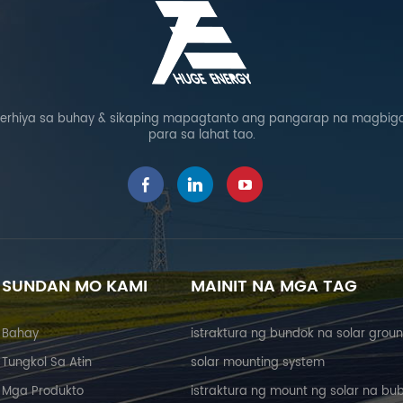
rhiya sa buhay & sikaping mapagtanto ang pangarap na magbigay
para sa lahat tao.
SUNDAN MO KAMI
MAINIT NA MGA TAG
Bahay
istraktura ng bundok na solar grou
Tungkol Sa Atin
solar mounting system
Mga Produkto
istraktura ng mount ng solar na bu