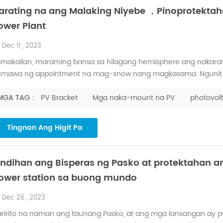
arating na ang Malaking Niyebe ，Pinoprotektah
ower Plant
Dec 11 , 2023
makailan, maraming bansa sa hilagang hemisphere ang nakarana
mawa ng appointment na mag-snow nang magkasama. Ngunit a
gay para sa PV power plant . Sa isang napapanatiling mababang
ndi maalis sa oras, madali itong bumuo ng yelo, na hindi lamang
MGA TAG :
PV Bracket
Mga naka-mount na PV
photovol
Tingnan Ang Higit Pa
indihan ang Bisperas ng Pasko at protektahan a
ower station sa buong mundo
Dec 26 , 2023
ririto na naman ang taunang Pasko, at ang mga lansangan ay pu