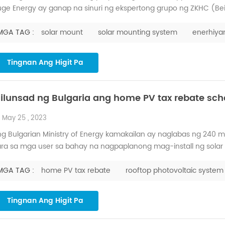
ge Energy ay ganap na sinuri ng ekspertong grupo ng ZKHC (Beij
aluation Center, at nagkakaisang sumang-ayon na pumasa ito
knolohikal. Ang proyekto ay may independiyenteng mga kar...
MGA TAG :
solar mount
solar mounting system
enerhiya
Tingnan Ang Higit Pa
nilunsad ng Bulgaria ang home PV tax rebate sc
May 25 , 2023
g Bulgarian Ministry of Energy kamakailan ay naglabas ng 240 mill
ra sa mga user sa bahay na nagpaplanong mag-install ng solar 
stem, na maaaring i-install kasabay ng battery energy storag
 mga sambahayan sa bansa na bawasan ang kanilang carbon foo
MGA TAG :
home PV tax rebate
rooftop photovoltaic system
Tingnan Ang Higit Pa