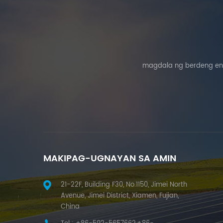
magdala ng berdeng ene
MAKIPAG-UGNAYAN SA AMIN
21-22F, Building F30, No.1150, Jimei North
Avenue, Jimei District, Xiamen, Fujian,
China