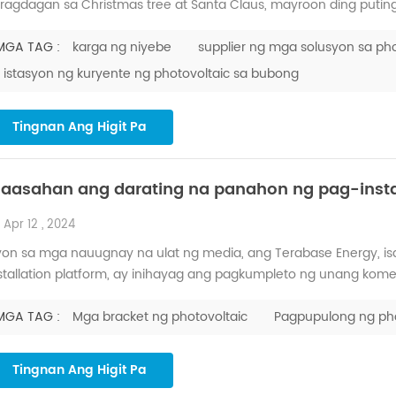
ragdagan sa Christmas tree at Santa Claus, mayroon ding putin
 ito, ang Huge Energy ay nag-aalok ng pinaka-taos-pusong mg
nahon ay mapuno ang iyong puso at magdala ng pag-asa at kaga
MGA TAG :
karga ng niyebe
supplier ng mga solusyon sa pho
istasyon ng kuryente ng photovoltaic sa bubong
Tingnan Ang Higit Pa
naasahan ang darating na panahon ng pag-insta
Apr 12 , 2024
on sa mga nauugnay na ulat ng media, ang Terabase Energy, isa
stallation platform, ay inihayag ang pagkumpleto ng unang kom
ojects sa Arizona. Ang proyekto ay binuo ng kumpanya ng rene
neral construction contractor na RES. Gumagamit ang Terafab sys
MGA TAG :
Mga bracket ng photovoltaic
Pagpupulong ng pho
Tingnan Ang Higit Pa