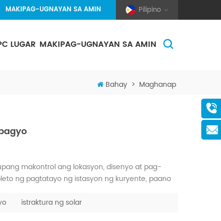
MAKIPAG-UGNAYAN SA AMIN
Pilipino
PC LUGAR
MAKIPAG-UGNAYAN SA AMIN
(Pole And Wire) Solar Racking
Bahay
>
Maghanap
 bagyo
pang makontrol ang lokasyon, disenyo at pag-
leto ng pagtatayo ng istasyon ng kuryente, paano
agampanan na ginagampanan sa paglaon ng
kbang sa itaas ay ma...
yo
istraktura ng solar