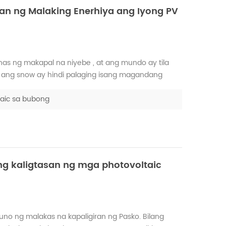
an ng Malaking Enerhiya ang Iyong PV
s ng makapal na niyebe , at ang mundo ay tila
ng snow ay hindi palaging isang magandang
 temperatura na kapaligiran, kung ang niyebe ay
 seryosong makak...
taic sa bubong
ng kaligtasan ng mga photovoltaic
no ng malakas na kapaligiran ng Pasko. Bilang