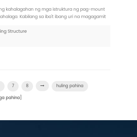
ang kahalagahan ng mga istruktura ng pag-mount
ahalaga. Kabilang sa iba't ibang uri na magagamit
sium na mga istraktura ay laganap, ngunit ang
ra...
ing Structure
7
8
huling pahina
a pahina]