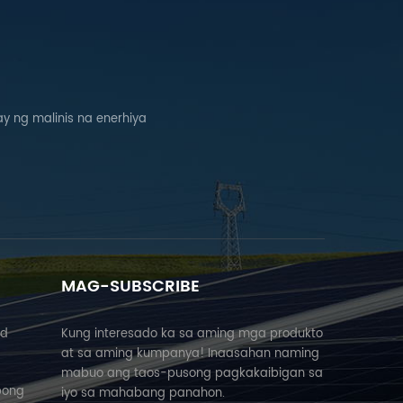
 ng malinis na enerhiya
MAG-SUBSCRIBE
nd
Kung interesado ka sa aming mga produkto
at sa aming kumpanya! Inaasahan naming
mabuo ang taos-pusong pagkakaibigan sa
bong
iyo sa mahabang panahon.