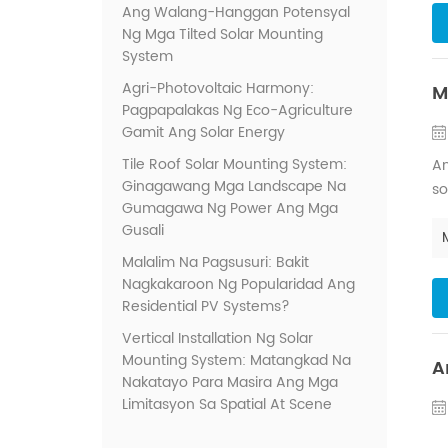
Ang Walang-Hanggan Potensyal
Ng Mga Tilted Solar Mounting
System
Agri-Photovoltaic Harmony:
M
Pagpapalakas Ng Eco-Agriculture
Gamit Ang Solar Energy
Tile Roof Solar Mounting System:
An
Ginagawang Mga Landscape Na
so
Gumagawa Ng Power Ang Mga
ma
Gusali
ib
Malalim Na Pagsusuri: Bakit
Nagkakaroon Ng Popularidad Ang
Residential PV Systems?
Vertical Installation Ng Solar
Mounting System: Matangkad Na
A
Nakatayo Para Masira Ang Mga
Limitasyon Sa Spatial At Scene
No