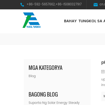
+86-592-5657662,+86-15080327917
cn
BAHAY
TUNGKOL SA 
HST Horizontal Single-Axis Tracker
p
MGA KATEGORYA
Blog
up
in
up
BAGONG BLOG
op
Suporta Ng Solar Energy Steady