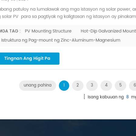
bang patuloy na lumalawak ang mga istasyon ng solar power, 
 solar PV para sa pagtiyak ng kaligtasan ng istasyon ay pinakam
 merkado , ang mga hot-dip galvanized at zinc-aluminum-magne
gkakaiba sa pagitan ng mga ito ay maaaring nakalilito para sa ma
MGA TAG :
PV Mounting Structure
Hot-Dip Galvanized Mount
Istruktura ng Pag-mount ng Zinc-Aluminum-Magnesium
Tingnan Ang Higit Pa
unang pahina
1
2
3
4
5
6
[ Isang kabuuan ng
8
mg