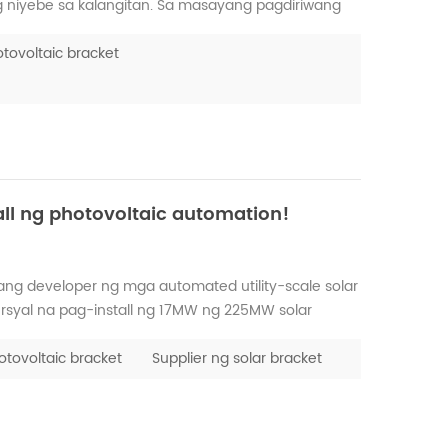
g niyebe sa kalangitan. Sa masayang pagdiriwang
a pagpapala sa holiday, upang ang mahika ng
lakan. Bilang...
tovoltaic bracket
ll ng photovoltaic automation!
ng developer ng mga automated utility-scale solar
ersyal na pag-install ng 17MW ng 225MW solar
wable energy na Leeward Renewable Energy at
tem nito...
tovoltaic bracket
Supplier ng solar bracket