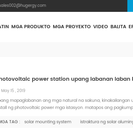
.sales002@hugergy.com
ATIN
MGA PRODUKTO
MGA PROYEKTO
VIDEO
BALITA
E
Istraktura Ng Mounting Solar Na Bubong Ng Tile
Istraktura Ng Mounting Solar Na Bubong Ng Metal
Flat Sementong Bubong Ng Solar Mounting Na Istraktura
Aluminum Agri-PV Racking
Flexible 
hotovoltaic power station upang labanan laban
May 15 , 2019
ang mapaglabanan ang mga natural na sakuna, kinakailangan u
stall ng photovoltaic power mga istasyon. matapos ang pagkump
ang mabisang maiwasan ang mga natural na sakuna, ang gin
erasyon at pagpapanatili ay hindi maaaring maliitin, ang mga ha
MGA TAG :
solar mounting system
istraktura ng solar alumin