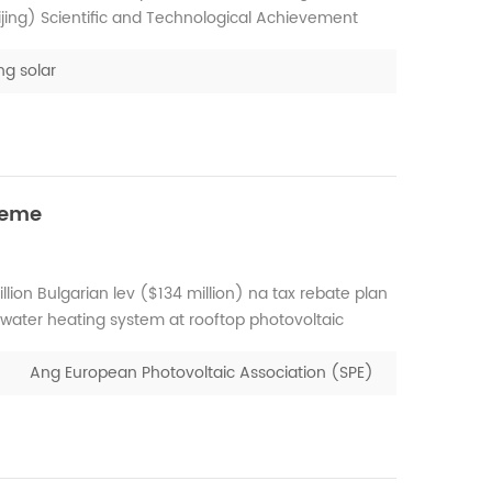
ing) Scientific and Technological Achievement
 sa pagsusuri ng mga nakamit na pang-agham at
ng solar
heme
ion Bulgarian lev ($134 million) na tax rebate plan
water heating system at rooftop photovoltaic
e system . Ang pamamaraan ay maaaring makatulong
t...
Ang European Photovoltaic Association (SPE)