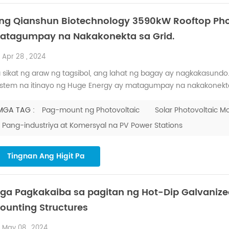
ng Qianshun Biotechnology 3590kW Rooftop Phot
atagumpay na Nakakonekta sa Grid.
Apr 28 , 2024
 sikat ng araw ng tagsibol, ang lahat ng bagay ay nagkakasundo
stem na itinayo ng Huge Energy ay matagumpay na nakakonekta 
jian Qianshun Biotechnology Co., Ltd. Ang Qianshun Biotechnolo
ovince, ay dalubhasa sa enoki mushroom, na may pang-araw-ara
MGA TAG :
Pag-mount ng Photovoltaic
Solar Photovoltaic 
Pang-industriya at Komersyal na PV Power Stations
Tingnan Ang Higit Pa
ga Pagkakaiba sa pagitan ng Hot-Dip Galvani
ounting Structures
May 08 , 2024