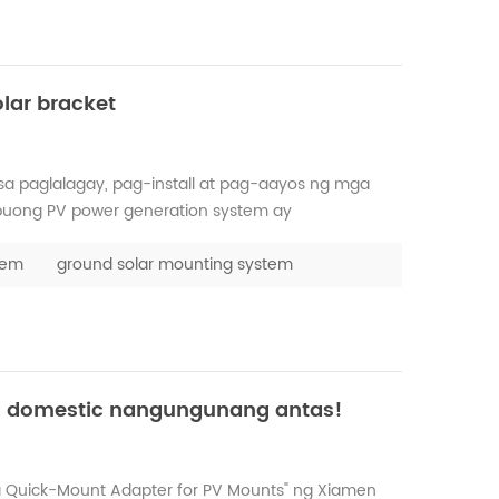
lar bracket
 sa paglalagay, pag-install at pag-aayos ng mga
 buong PV power generation system ay
stallation. Ang mga solar bracket ay may iba't
ng at ...
tem
ground solar mounting system
a domestic nangungunang antas!
a Quick-Mount Adapter for PV Mounts" ng Xiamen