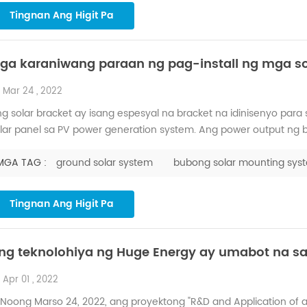
Tingnan Ang Higit Pa
ga karaniwang paraan ng pag-install ng mga so
Mar 24 , 2022
g solar bracket ay isang espesyal na bracket na idinisenyo para
lar panel sa PV power generation system. Ang power output ng
aapektuhan ng anggulo, oryentasyon at pag-aayos ng bracket in
ang mga paraan ng pag-uuri, na maaaring nahahati sa uri ng hina
MGA TAG :
ground solar system
bubong solar mounting sys
Tingnan Ang Higit Pa
ng teknolohiya ng Huge Energy ay umabot na s
Apr 01 , 2022
ong Marso 24, 2022, ang proyektong "R&D and Application of 