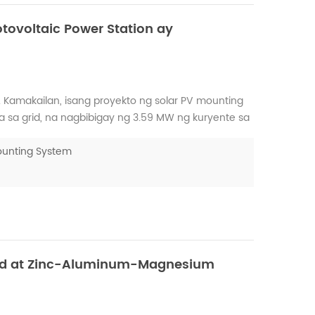
ovoltaic Power Station ay
. Kamakailan, isang proyekto ng solar PV mounting
sa grid, na nagbibigay ng 3.59 MW ng kuryente sa
gy, na matatagpuan sa Zhangzhou City, Fujian
w na...
Mounting System
zed at Zinc-Aluminum-Magnesium