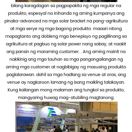
bilang karagdagan sa pagpapakita ng mga regular na
produkto, espesyal na inihanda ng aming kumpanya ang
pinaka-advanced na mga solar bracket na pang-agrikultura
at mga serye ng mga bagong produkto. maaari nitong
mapagtanto ang dobleng mga benepisyo ng paglilinang sa
agrikultura at pagbuo ng solar power nang sabay, at naakit
ang pansin ng maraming customer. . Ang aming mainit na
nakikinig ang mga tauhan sa mga pangangailangan ng
aming mga customer at nagbibigay ng masusing produkto
paglalarawan. dahil sa mga hadlang sa venue at oras, ang
venue ay nagkaroon lamang ng isang maikling talakayan.
Kung kailangan mong malaman ang tungkol sa produkto,
mangyaring huwag mag-atubiling magtanong.