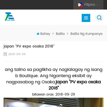
Pilipino
Bahay
>
Balita
>
Balita Ng Kumpanya
japan "PV expo osaka 2018"
2019-09-05
ang talino sa paglikha ay naglalagay ng isang
b Boutique. Ang higanteng eksibit ay
nagpasabog ng Osaka,
japan "PV expo osaka
2018"
bitawan oras: 2018-09-29