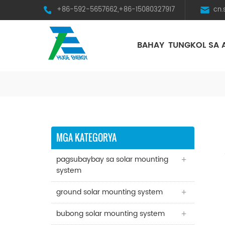
+86-592-5657662,+86-15080327917
cn
BAHAY
TUNGKOL SA 
HST Horizontal Single-Axis Tracker
MGA KATEGORYA
pagsubaybay sa solar mounting
system
ground solar mounting system
bubong solar mounting system