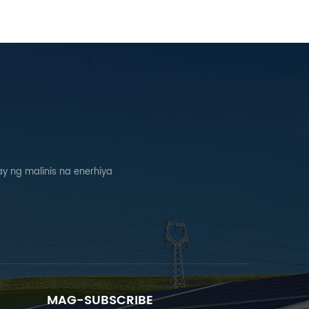
 ng malinis na enerhiya
MAG-SUBSCRIBE