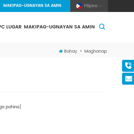
MAKIPAG-UGNAYAN SA AMIN
Pilipino
PC LUGAR
MAKIPAG-UGNAYAN SA AMIN
(Pole And Wire) Solar Racking
Bahay
>
Maghanap
a pahina]