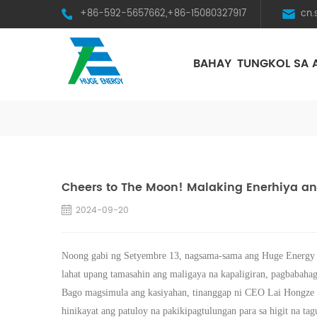
+86-592-5657662,+86-15080327917
cn
BAHAY
TUNGKOL SA 
HST Horizontal Single-Axis Tracker
Cheers to The Moon! Malaking Enerhiya 
2024-09-20
Noong gabi ng Setyembre 13, nagsama-sama ang Huge Energy up
lahat upang tamasahin ang maligaya na kapaligiran, pagbabahag
Bago magsimula ang kasiyahan, tinanggap ni CEO Lai Hongze an
hinikayat ang patuloy na pakikipagtulungan para sa higit na t