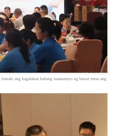
a lumaki ang kagalakan habang inaanunsyo ng bawat mesa ang