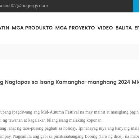
.sales002@hugergy.com
ATIN
MGA PRODUKTO
MGA PROYEKTO
VIDEO
BALITA
E
Istraktura Ng Mounting Solar Na Bubong Ng Tile
Istraktura Ng Mounting Solar Na Bubong Ng Metal
Flat Sementong Bubong Ng Solar Mounting Na Istraktura
Aluminum Agri-PV Racking
Flexible 
ang Nagtapos sa Isang Kamangha-manghang 2024 Mid
ang ipagdiwang ang Mid-Autumn Festival na may mainit at masiglang piging.
i ng tawanan at kagalakan bilang isang malaking koponan.
g lahat ng taos-pusong pagbati sa holiday. Ipinahayag niya ang kanyang mal
agumpay.
Nagsimula ang gabi sa pinakaaabangang Bobing (laro ng dice), na mab