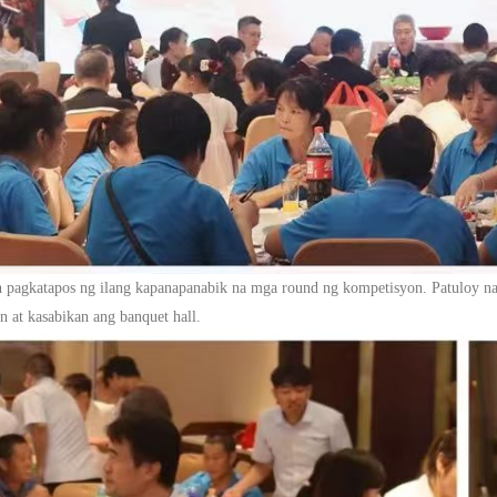
n pagkatapos ng ilang kapanapanabik na mga round ng kompetisyon.
Patuloy n
 at kasabikan ang banquet hall.