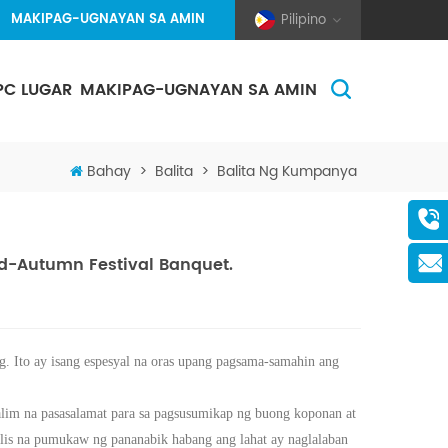
MAKIPAG-UGNAYAN SA AMIN
Pilipino
PC LUGAR
MAKIPAG-UGNAYAN SA AMIN
(Pole And Wire) Solar Racking
Bahay
>
Balita
>
Balita Ng Kumpanya
-Autumn Festival Banquet.
 Ito ay isang espesyal na oras
upang
pagsama-samahin ang
alim na pasasalamat para sa pagsusumikap ng buong koponan at
ilis na pumukaw ng pananabik habang ang lahat ay naglalaban