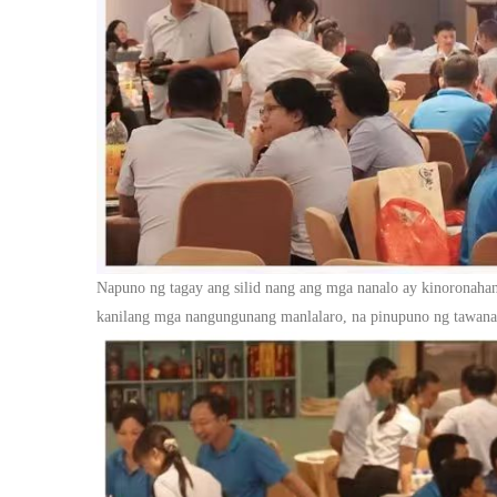
Napuno ng tagay ang silid nang ang mga nanalo ay kinoronaha
kanilang mga nangungunang manlalaro, na pinupuno ng tawanan