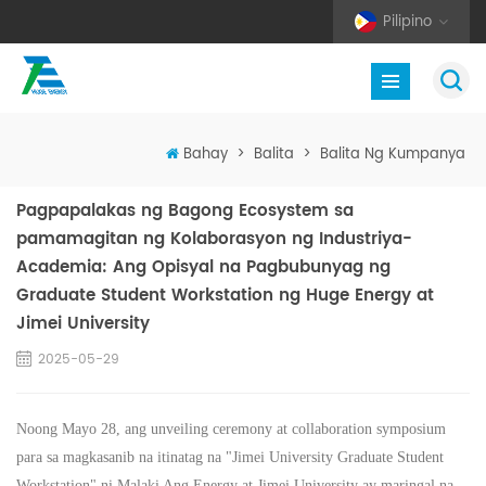
Pilipino
Bahay
>
Balita
>
Balita Ng Kumpanya
Pagpapalakas ng Bagong Ecosystem sa
pamamagitan ng Kolaborasyon ng Industriya-
Academia: Ang Opisyal na Pagbubunyag ng
Graduate Student Workstation ng Huge Energy at
Jimei University
2025-05-29
Noong Mayo 28, ang unveiling ceremony at collaboration symposium
para sa magkasanib na itinatag na "Jimei University Graduate Student
Workstation" ni
Malaki
Ang Energy at Jimei University ay maringal na