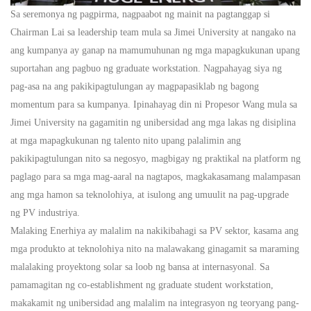
Sa seremonya ng pagpirma, nagpaabot ng mainit na pagtanggap si
Chairman Lai sa leadership team mula sa Jimei University at nangako na
ang kumpanya ay ganap na mamumuhunan ng mga mapagkukunan upang
suportahan ang pagbuo ng graduate workstation. Nagpahayag siya ng
pag-asa na ang pakikipagtulungan ay magpapasiklab ng bagong
momentum para sa kumpanya. Ipinahayag din ni Propesor Wang mula sa
Jimei University na gagamitin ng unibersidad ang mga lakas ng disiplina
at mga mapagkukunan ng talento nito upang palalimin ang
pakikipagtulungan nito sa negosyo, magbigay ng praktikal na platform ng
paglago para sa mga mag-aaral na nagtapos, magkakasamang malampasan
ang mga hamon sa teknolohiya, at isulong ang umuulit na pag-upgrade
ng
PV
industriya.
Malaking Enerhiya ay malalim na nakikibahagi sa
PV
sektor, kasama ang
mga produkto at teknolohiya nito na malawakang ginagamit sa maraming
malalaking proyektong solar sa loob ng bansa at internasyonal. Sa
pamamagitan ng co-establishment ng graduate student workstation,
makakamit ng unibersidad ang malalim na integrasyon ng teoryang pang-