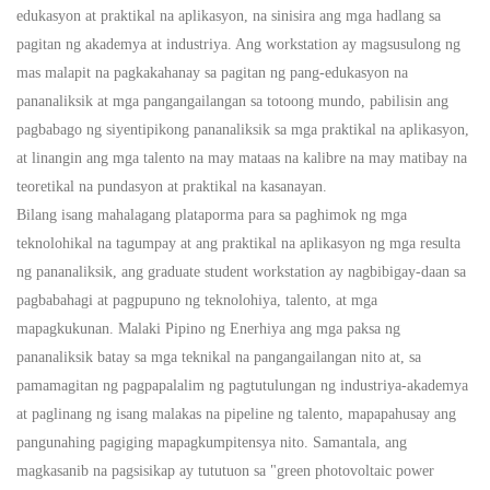
edukasyon at praktikal na aplikasyon, na sinisira ang mga hadlang sa
pagitan ng akademya at industriya. Ang workstation ay magsusulong ng
mas malapit na pagkakahanay sa pagitan ng pang-edukasyon na
pananaliksik at mga pangangailangan sa totoong mundo, pabilisin ang
pagbabago ng siyentipikong pananaliksik sa mga praktikal na aplikasyon,
at linangin ang mga talento na may mataas na kalibre na may matibay na
teoretikal na pundasyon at praktikal na kasanayan.
Bilang isang mahalagang plataporma para sa paghimok ng mga
teknolohikal na tagumpay at ang praktikal na aplikasyon ng mga resulta
ng pananaliksik, ang graduate student workstation ay nagbibigay-daan sa
pagbabahagi at pagpupuno ng teknolohiya, talento, at mga
mapagkukunan.
Malaki
Pipino ng Enerhiya ang mga paksa ng
pananaliksik batay sa mga teknikal na pangangailangan nito at, sa
pamamagitan ng pagpapalalim ng pagtutulungan ng industriya-akademya
at paglinang ng isang malakas na pipeline ng talento, mapapahusay ang
pangunahing pagiging mapagkumpitensya nito. Samantala, ang
magkasanib na pagsisikap ay tututuon sa "green photovoltaic power