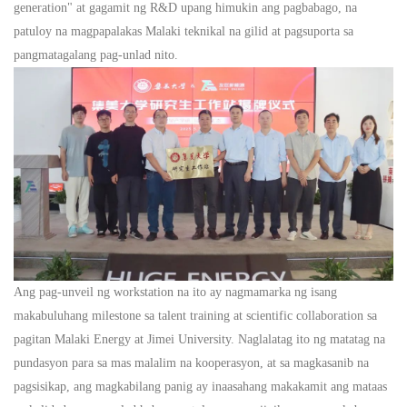
generation" at gagamit ng R&D upang himukin ang pagbabago, na
patuloy na magpapalakas
Malaki
teknikal na gilid at pagsuporta sa
pangmatagalang pag-unlad nito.
Ang pag-unveil ng workstation na ito ay nagmamarka ng isang
makabuluhang milestone sa talent training at scientific collaboration sa
pagitan
Malaki
Energy at Jimei University. Naglalatag ito ng matatag na
pundasyon para sa mas malalim na kooperasyon, at sa magkasanib na
pagsisikap, ang magkabilang panig ay inaasahang makakamit ang mataas