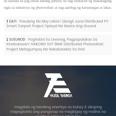
na kalidad na pag-unlad habang patuloy na nag-iiniksyon ng makabagong
sigla sa industriya ng photovoltaic at nag-aambag ng karunungan at lakas.
DATI :
Pasulong Na May Lakas! Qiangli Jucai Distributed PV
Smart Carport Project Opisyal Na Nasira Ang Ground
SUSUNOD :
Paghabol Sa Liwanag, Pagpapalakas Sa
Kinabukasan! HAIKONG SGT 6MW Distributed Photovoltaic
Project Matagumpay Na Nakakonekta Sa Grid
magdala ng berdeng enerhiya sa buhay & sikaping
mapagtanto ang pangarap na magbigay ng malinis na