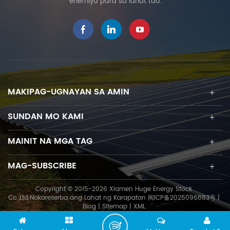
enerhiya para sa lahat tao.
MAKIPAG-UGNAYAN SA AMIN
SUNDAN MO KAMI
MAINIT NA MGA TAG
MAG-SUBSCRIBE
Copyright © 2015-2026 Xiamen Huge Energy Stock
Co.,Ltd.Nakareserba ang Lahat ng Karapatan
闽ICP备2025096883号
|
Blog
|
Sitemap
|
XML