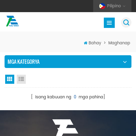
Pilipino
Bahay
>
Maghanap
MGA KATEGORYA
Grid View
Listahan ng Listahan
[ Isang kabuuan ng
0
mga pahina]