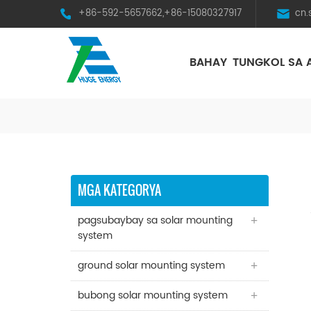
+86-592-5657662,+86-15080327917
cn
BAHAY
TUNGKOL SA 
HST Horizontal Single-Axis Tracker
MGA KATEGORYA
pagsubaybay sa solar mounting
system
ground solar mounting system
bubong solar mounting system