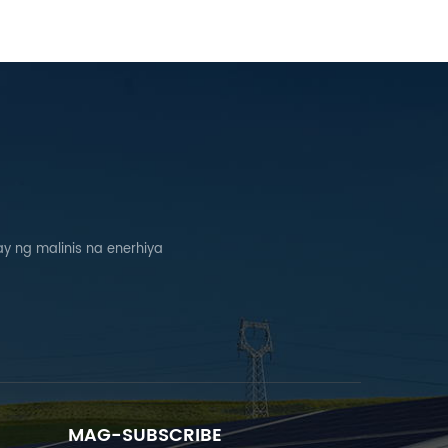
 ng malinis na enerhiya
MAG-SUBSCRIBE