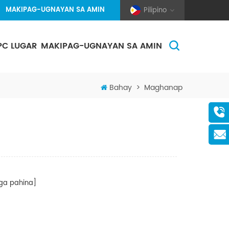
MAKIPAG-UGNAYAN SA AMIN
Pilipino
PC LUGAR
MAKIPAG-UGNAYAN SA AMIN
(Pole And Wire) Solar Racking
Bahay
>
Maghanap
a pahina]