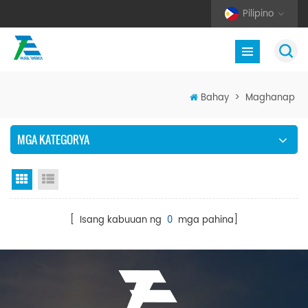
Pilipino
Bahay
>
Maghanap
MGA KATEGORYA
Grid View
Listahan ng Listahan
[ Isang kabuuan ng
0
mga pahina]