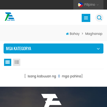
Pilipino
Bahay
>
Maghanap
MGA KATEGORYA
Grid View
Listahan ng Listahan
[ Isang kabuuan ng
0
mga pahina]