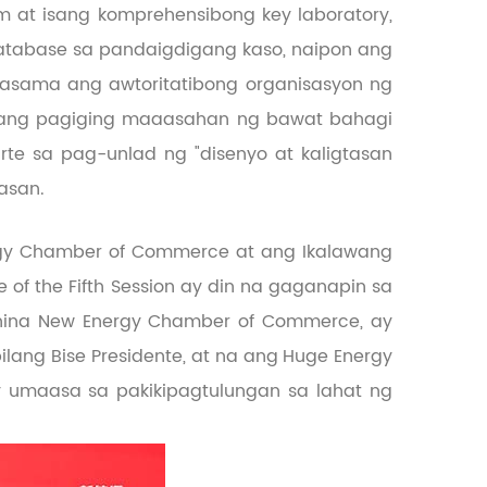
 at isang komprehensibong key laboratory,
atabase sa pandaigdigang kaso, naipon ang
asama ang awtoritatibong organisasyon ng
 ang pagiging maaasahan ng bawat bahagi
te sa pag-unlad ng "disenyo at kaligtasan
asan.
d
rgy Chamber of Commerce at ang Ikalawang
ce of the Fifth Session ay din na gaganapin sa
l-China New Energy Chamber of Commerce, ay
lang Bise Presidente, at na ang
Huge Energy
 umaasa sa pakikipagtulungan sa lahat ng