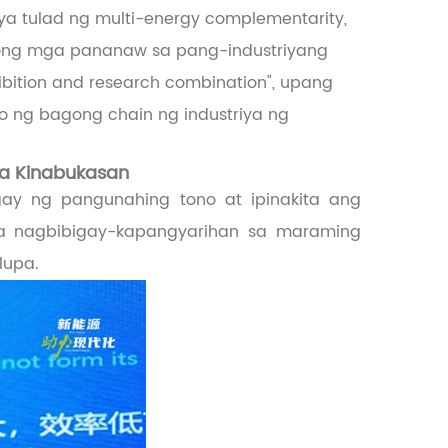
ya tulad ng multi-energy complementarity,
ong mga pananaw sa pang-industriyang
ition and research combination", upang
o ng bagong chain ng industriya ng
sa Kinabukasan
igay ng pangunahing tono at ipinakita ang
na nagbibigay-kapangyarihan sa maraming
lupa.