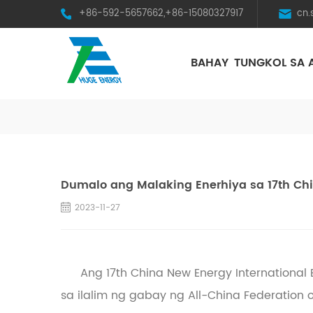
+86-592-5657662,+86-15080327917
cn
BAHAY
TUNGKOL SA 
HST Horizontal Single-Axis Tracker
Dumalo ang Malaking Enerhiya sa 17th Ch
2023-11-27
Ang 17th China New Energy Internation
sa ilalim ng gabay ng All-China Federatio