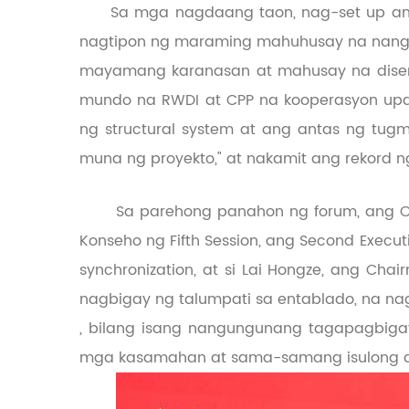
Sa mga nagdaang taon, nag-set up ang
nagtipon ng maraming mahuhusay na nangun
mayamang karanasan at mahusay na diseny
mundo na RWDI at CPP na kooperasyon up
ng structural system at ang antas ng tug
muna ng proyekto," at nakamit ang rekord ng
Sa parehong panahon ng forum, ang O
Konseho ng Fifth Session, ang Second Executiv
synchronization, at si Lai Hongze, ang Cha
nagbigay ng talumpati sa entablado, na nag
, bilang isang nangungunang tagapagbiga
mga kasamahan at sama-samang isulong an