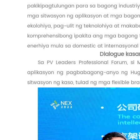
pakikipagtulungan para sa bagong industriy
mga sitwasyon ng aplikasyon at mga bago
ekolohiya, pag-ulit ng teknolohiya at mak
komprehensibong ipakita ang mga bagong te
enerhiya mula sa domestic at internasyon
Dialogue kasa
Sa PV Leaders Professional Forum, si
aplikasyon ng pagbabagong-anyo ng Huge
sitwasyon ng kaso, tulad ng mga flexible brac