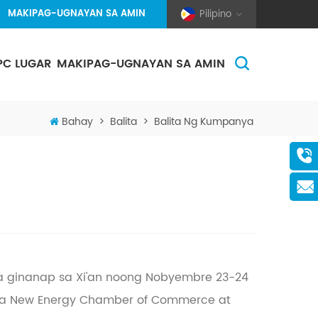
MAKIPAG-UGNAYAN SA AMIN
Pilipino
PC LUGAR
MAKIPAG-UGNAYAN SA AMIN
(Pole And Wire) Solar Racking
Bahay
>
Balita
>
Balita Ng Kumpanya
a ginanap sa Xi'an noong Nobyembre 23-24
hina New Energy Chamber of Commerce at