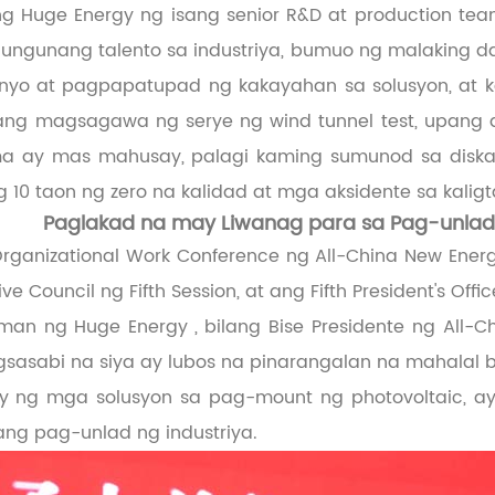
 Huge Energy ng isang senior R&D at production team
gunang talento sa industriya, bumuo ng malaking d
o at pagpapatupad ng kakayahan sa solusyon, at k
ang magsagawa ng serye ng wind tunnel test, upang
ma ay mas mahusay, palagi kaming sumunod sa diskar
 10 taon ng zero na kalidad at mga aksidente sa kaligt
Paglakad na may Liwanag para sa Pag-unla
rganizational Work Conference ng All-China New Ene
e Council ng Fifth Session, at ang Fifth President's Offi
irman ng
Huge Energy
, bilang Bise Presidente ng Al
sasabi na siya ay lubos na pinarangalan na mahalal bi
y ng mga solusyon sa pag-mount ng photovoltaic, ay
g pag-unlad ng industriya.