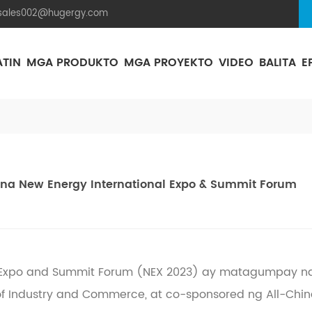
.sales002@hugergy.com
ATIN
MGA PRODUKTO
MGA PROYEKTO
VIDEO
BALITA
E
Istraktura Ng Mounting Solar Na Bubong Ng Tile
Istraktura Ng Mounting Solar Na Bubong Ng Metal
Flat Sementong Bubong Ng Solar Mounting Na Istraktura
Aluminum Agri-PV Racking
Flexible 
ina New Energy International Expo & Summit Forum
al Expo and Summit Forum (NEX 2023) ay matagumpay n
n of Industry and Commerce, at co-sponsored ng All-C