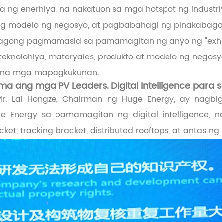
a ng enerhiya, na nakatuon sa mga hotspot ng industri
ng modelo ng negosyo, at pagbabahagi ng pinakabag
abagong pagmamasid sa pamamagitan ng anyo ng "exhib
knolohiya, materyales, produkto at modelo ng negosy
al na mga mapagkukunan.
ma ang mga PV Leaders. Digital Intelligence para 
 Mr. Lai Hongze, Chairman ng Huge Energy, ay nagb
 Energy sa pamamagitan ng digital intelligence, 
ket, tracking bracket, distributed rooftops, at antas ng 