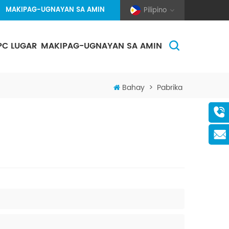
MAKIPAG-UGNAYAN SA AMIN
Pilipino
PC LUGAR
MAKIPAG-UGNAYAN SA AMIN
(Pole And Wire) Solar Racking
Bahay
>
Pabrika