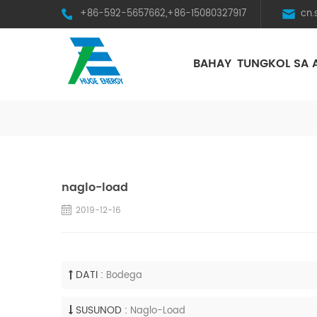
+86-592-5657662,+86-15080327917
cn
BAHAY
TUNGKOL SA 
HST Horizontal Single-Axis Tracker
naglo-load
2019-12-16
DATI :
Bodega
SUSUNOD :
Naglo-Load