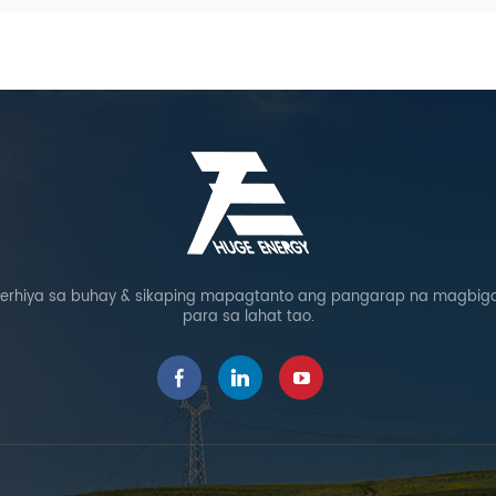
rhiya sa buhay & sikaping mapagtanto ang pangarap na magbigay
para sa lahat tao.