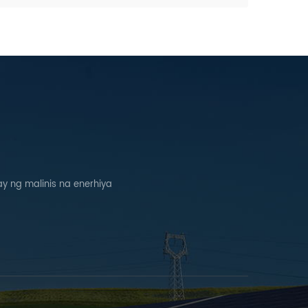
 ng malinis na enerhiya