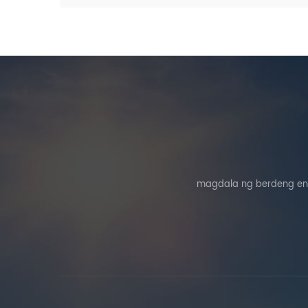
magdala ng berdeng ene