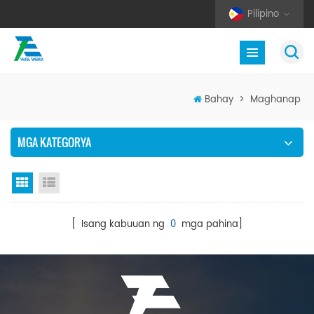
Pilipino
Bahay
>
Maghanap
MGA KATEGORYA
Grid View
Listahan ng Listahan
[ Isang kabuuan ng
0
mga pahina]