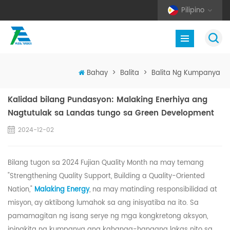
Pilipino
Bahay
>
Balita
>
Balita Ng Kumpanya
Kalidad bilang Pundasyon: Malaking Enerhiya ang
Nagtutulak sa Landas tungo sa Green Development
2024-12-02
Bilang tugon sa 2024 Fujian Quality Month na may temang
"Strengthening Quality Support, Building a Quality-Oriented
Nation,"
Malaking
Energy
, na may matinding responsibilidad at
misyon, ay aktibong lumahok sa ang inisyatiba na ito. Sa
pamamagitan ng isang serye ng mga kongkretong aksyon,
ipinakita ng kumpanya ang kahanga-hangang lakas nito sa