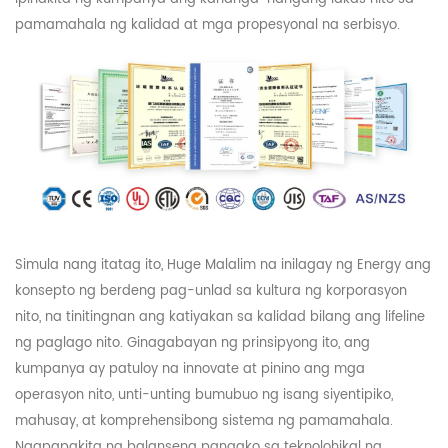
pamamahala ng kalidad at mga propesyonal na serbisyo.
Simula nang itatag ito,
Huge
Malalim na inilagay ng Energy ang
konsepto ng berdeng pag-unlad sa kultura ng korporasyon
nito, na tinitingnan ang katiyakan sa kalidad bilang ang lifeline
ng paglago nito. Ginagabayan ng prinsipyong ito, ang
kumpanya ay patuloy na innovate at pinino ang mga
operasyon nito, unti-unting bumubuo ng isang siyentipiko,
mahusay, at komprehensibong sistema ng pamamahala.
Nagpapakita ng balanseng pangako sa teknolohikal na