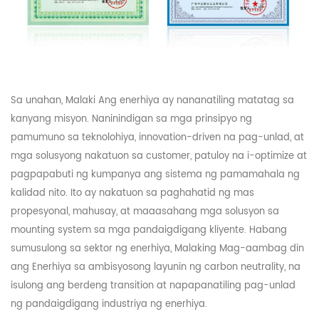
Sa unahan,
Malaki
Ang enerhiya ay nananatiling matatag sa
kanyang misyon. Naninindigan sa mga prinsipyo ng
pamumuno sa teknolohiya, innovation-driven na pag-unlad, at
mga solusyong nakatuon sa customer, patuloy na i-optimize at
pagpapabuti ng kumpanya ang sistema ng pamamahala ng
kalidad nito. Ito ay nakatuon sa paghahatid ng mas
propesyonal, mahusay, at maaasahang mga solusyon sa
mounting system sa mga pandaigdigang kliyente. Habang
sumusulong sa sektor ng enerhiya,
Malaking
Mag-aambag din
ang Enerhiya sa ambisyosong layunin ng carbon neutrality, na
isulong ang berdeng transition at napapanatiling pag-unlad
ng pandaigdigang industriya ng enerhiya.