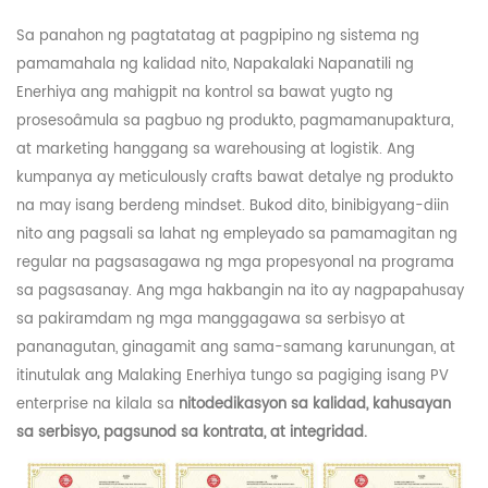
Sa panahon ng pagtatatag at pagpipino ng sistema ng
pamamahala ng kalidad nito,
Napakalaki
Napanatili ng
Enerhiya ang mahigpit na kontrol sa bawat yugto ng
prosesoâmula sa pagbuo ng produkto, pagmamanupaktura,
at marketing hanggang sa warehousing at logistik. Ang
kumpanya ay meticulously crafts bawat detalye ng produkto
na may isang berdeng mindset. Bukod dito, binibigyang-diin
nito ang pagsali sa lahat ng empleyado sa pamamagitan ng
regular na pagsasagawa ng mga propesyonal na programa
sa pagsasanay. Ang mga hakbangin na ito ay nagpapahusay
sa pakiramdam ng mga manggagawa sa serbisyo at
pananagutan, ginagamit ang sama-samang karunungan, at
itinutulak ang
Malaking
Enerhiya tungo sa pagiging isang
PV
enterprise na kilala sa
nitodedikasyon sa kalidad, kahusayan
sa serbisyo, pagsunod sa kontrata, at integridad.