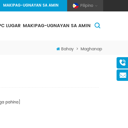
MAKIPAG-UGNAYAN SA AMIN
Pilipino
PC LUGAR
MAKIPAG-UGNAYAN SA AMIN
(Pole And Wire) Solar Racking
Bahay
>
Maghanap
a pahina]