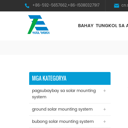
+86-592-5657662,+86-15080327917
cn
BAHAY
TUNGKOL SA 
HST Horizontal Single-Axis Tracker
MGA KATEGORYA
pagsubaybay sa solar mounting
system
ground solar mounting system
bubong solar mounting system