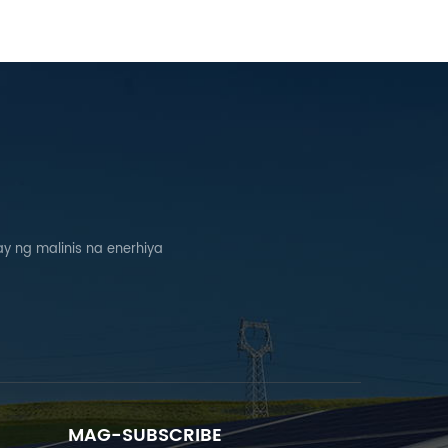
 ng malinis na enerhiya
MAG-SUBSCRIBE