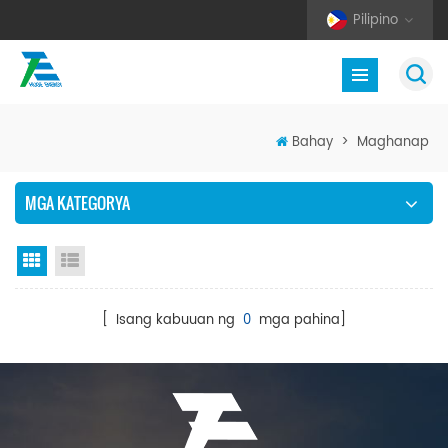
Pilipino
Bahay
>
Maghanap
MGA KATEGORYA
Grid View
Listahan ng Listahan
[ Isang kabuuan ng
0
mga pahina]