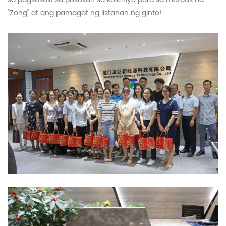
"Zong" at ang pamagat ng listahan ng ginto!