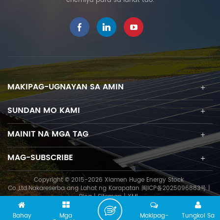
enerhiya para sa lahat tao.
MAKIPAG-UGNAYAN SA AMIN
SUNDAN MO KAMI
MAINIT NA MGA TAG
MAG-SUBSCRIBE
Copyright © 2015-2026 Xiamen Huge Energy Stock
Co.,Ltd.Nakareserba ang Lahat ng Karapatan
闽ICP备2025096883号
|
Blog
|
Sitemap
|
XML
Bahay
Mga
Makipag-
Tungkol Sa