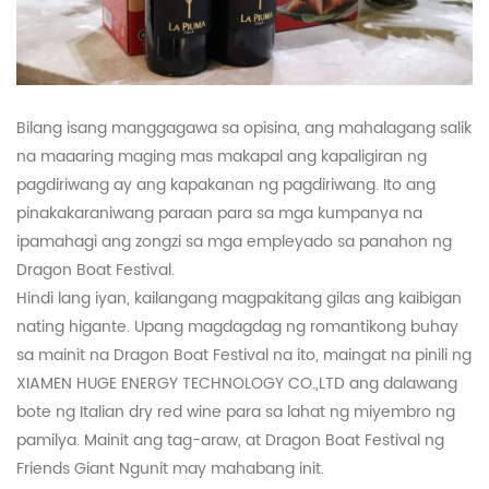
Bilang isang manggagawa sa opisina, ang mahalagang salik
na maaaring maging mas makapal ang kapaligiran ng
pagdiriwang ay ang kapakanan ng pagdiriwang. Ito ang
pinakakaraniwang paraan para sa mga kumpanya na
ipamahagi ang zongzi sa mga empleyado sa panahon ng
Dragon Boat Festival.
Hindi lang iyan, kailangang magpakitang gilas ang kaibigan
nating higante. Upang magdagdag ng romantikong buhay
sa mainit na Dragon Boat Festival na ito, maingat na pinili ng
XIAMEN HUGE ENERGY TECHNOLOGY CO.,LTD ang dalawang
bote ng Italian dry red wine para sa lahat ng miyembro ng
pamilya. Mainit ang tag-araw, at Dragon Boat Festival ng
Friends Giant Ngunit may mahabang init.