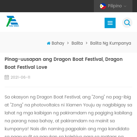
Pilipino
Bahay
>
Balita
>
Balita Ng Kumpanya
Pinag-uusapan ang Dragon Boat Festival, Dragon
Boat Festival Love
2021-06-11
Sa okasyon ng Dragon Boat Festival, ang "Zong" na pag-ibig
at "Zong" na photovoltaics ni Xiamen Youju ay nagbibigay sa
lahat ng mga kaibigan ng pakiramdam ng pagiging kabilang
na parang nasa bahay, at pakiramdam na mainit sa
kumpanya! Nais din naming pagpalain ang mga kandidato
sa pagsusulit sa pasukan sa kolehiyo para sa mataas na