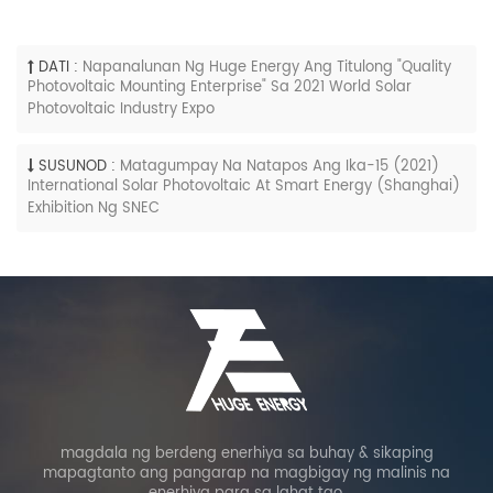
DATI :
Napanalunan Ng Huge Energy Ang Titulong "Quality
Photovoltaic Mounting Enterprise" Sa 2021 World Solar
Photovoltaic Industry Expo
SUSUNOD :
Matagumpay Na Natapos Ang Ika-15 (2021)
International Solar Photovoltaic At Smart Energy (Shanghai)
Exhibition Ng SNEC
magdala ng berdeng enerhiya sa buhay & sikaping
mapagtanto ang pangarap na magbigay ng malinis na