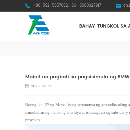
+86-592-5657662,+86-15080327917
cn
BAHAY
TUNGKOL SA 
HST Horizontal Single-Axis Tracker
Mainit na pagbati sa pagsisimula ng 6MW
2025-03-25
Noong ika -22 ng Marso, isang seremonya ng groundbreaking 
namuhunan ng malaking enerhiya at isinasagawa ng subsidiary 
proyekto.