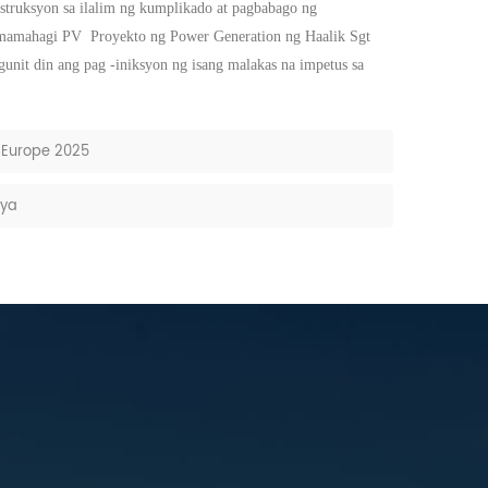
struksyon sa ilalim ng kumplikado at pagbabago ng
amamahagi
PV
Proyekto ng Power Generation
ng
Haalik Sgt
nit din ang pag -iniksyon ng isang malakas na impetus sa
 Europe 2025
lya