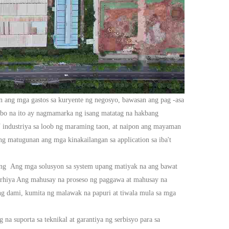
ang mga gastos sa kuryente ng negosyo, bawasan ang pag -asa
ibo na ito ay nagmamarka ng isang matatag na hakbang
V
industriya
sa loob ng maraming taon, at naipon ang mayaman
 matugunan ang mga kinakailangan sa application sa iba't
ting
Ang mga solusyon sa system upang matiyak na ang bawat
erhiya
Ang mahusay na proseso ng paggawa at mahusay na
ang dami, kumita ng malawak na papuri at tiwala mula sa mga
na suporta sa teknikal at garantiya ng serbisyo para sa