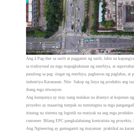
Ang
â Pag-iher sa sarili at paggamit ng sarili, labis na kapang
sa tradisyonal na mga mapagkukunan ng enerhiya, at suportahan
pasulong sa pag -iingat ng enerhiya, pagbawas ng paglabas, at
industriya
Karanasan.
Nito
Sakop ng linya ng produkto ang is
ibang mga sitwasyon.
Ang kumpanya ay may isang malakas na disenyo at koponan n
proyekto ay maaaring tumpak na tumutugma sa mga pangangai
itinatag na sistema ng logistik na matiyak na ang mga produkt
customer.
Bilang EPC pangkalahatang kontratista ng proyekto,
Ang Ngineering ay gumagamit ng
mayaman
praktikal na kara