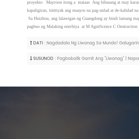
proyekto
Mayroon itong a
mataas
Ang bihasang at may karan
kapaligiran, tinitiyak ang maayos na pag-unlad at de-kalidad n
Sa Huizhou, ang lalawigan ng Guangdong ay hindi lamang magd
pagbuo ng
Malaking enerhiya
at
M
Agnificence
C
Onstruction
DATI :
Nagdadala Ng Liwanag Sa Mundo! Galugarin A
SUSUNOD :
Pagbabalik Gamit Ang "Liwanag" | Napak