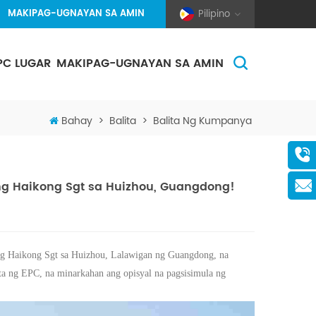
MAKIPAG-UGNAYAN SA AMIN
Pilipino
PC LUGAR
MAKIPAG-UGNAYAN SA AMIN
(Pole And Wire) Solar Racking
Bahay
>
Balita
>
Balita Ng Kumpanya
ng Haikong Sgt sa Huizhou, Guangdong!
ng Haikong Sgt sa Huizhou, Lalawigan ng Guangdong, na
a ng EPC, na minarkahan ang opisyal na pagsisimula ng