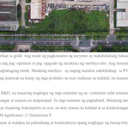
yarihan sa gridâ
Ang mode ng pagkonsumo ng kuryente ay makabuluhang babaan 
 ang pag -optimize at pag -upgrade ng istraktura ng enerhiya nito.
Ang inisyat
 pagbabagong berde.
Malaking enerhiya
ay naging malalim
nakikibahagi
sa
P
ang malawak na hanay ng mga produkto na may mahusay na kalidad, na maaaring
g R&D, na maaaring magbigay ng mga customer ng na -customize
solar moun
langan at maayos na maipatupad.
Sa mga tuntunin ng paghahatid,
Malaking en
o ay maaaring makumpleto sa oras, na may mataas na kalidad at sa kinakailang
M
Agnificence
.
C
Onstruction
E
nasan at malakas na pakinabang sa konstruksyon upang magbigay ng buong-bilog 