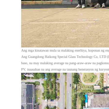
Ang mga kinatawan mula sa malaking enerhiya, koponan ng engi
Ang Guangdong Haikong Special Glass Technology Co, LTD (Hao
baso, na may malaking average na pang-araw-araw na pagkons
PV, inaasahan na ang average na taunang henerasyon ng kuryent