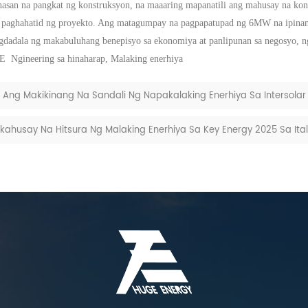
asan na pangkat ng konstruksyon, na maaaring mapanatili ang mahusay na kon
a paghahatid ng proyekto.
Ang matagumpay na pagpapatupad ng 6MW na ipin
adala ng makabuluhang benepisyo sa ekonomiya at panlipunan sa negosyo, ngu
E
Ngineering sa hinaharap,
Malaking enerhiya
ng Makikinang Na Sandali Ng Napakalaking Enerhiya Sa Intersolar
ahusay Na Hitsura Ng Malaking Enerhiya Sa Key Energy 2025 Sa Ita