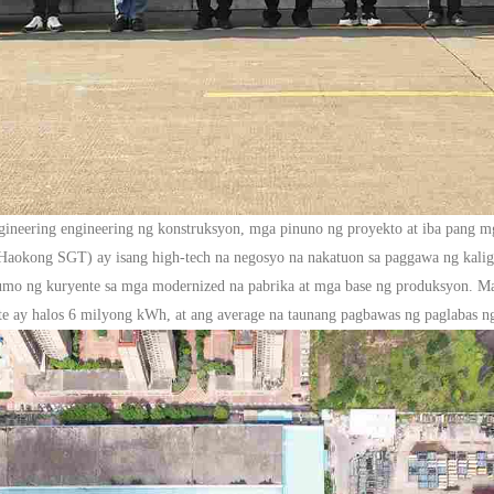
neering engineering ng konstruksyon, mga pinuno ng proyekto at iba pang mga
kong SGT) ay isang high-tech na negosyo na nakatuon sa paggawa ng kaligtasa
umo ng kuryente sa mga modernized na pabrika at mga base ng produksyon.
Ma
e ay halos 6 milyong kWh, at ang average na taunang pagbawas ng paglabas ng