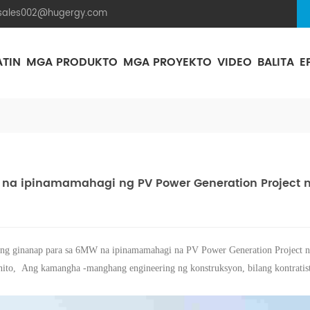
.sales002@hugergy.com
ATIN
MGA PRODUKTO
MGA PROYEKTO
VIDEO
BALITA
E
Istraktura Ng Mounting Solar Na Bubong Ng Tile
Istraktura Ng Mounting Solar Na Bubong Ng Metal
Flat Sementong Bubong Ng Solar Mounting Na Istraktura
Aluminum Agri-PV Racking
Flexible 
 na ipinamamahagi ng PV Power Generation Project 
ang ginanap para sa 6MW na ipinamamahagi na PV Power Generation Project 
nito,
Ang kamangha -manghang engineering ng konstruksyon, bilang kontratist