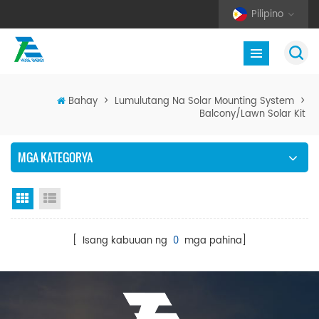
Pilipino
Bahay
>
Lumulutang Na Solar Mounting System
>
Balcony/Lawn Solar Kit
MGA KATEGORYA
Grid View
Listahan ng Listahan
[ Isang kabuuan ng
0
mga pahina]