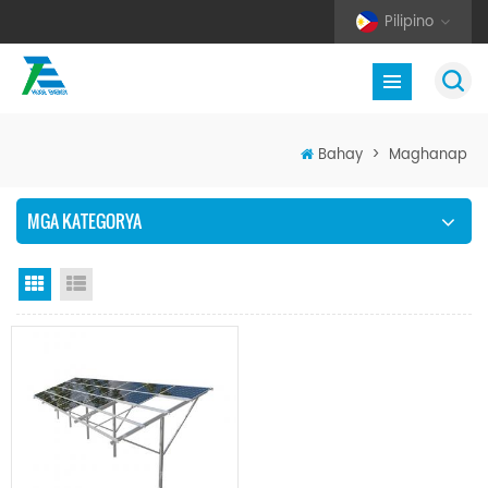
Pilipino
Bahay
>
Maghanap
MGA KATEGORYA
Grid View
Listahan ng Listahan