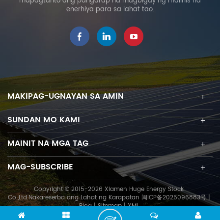
mapagtanto ang pangarap na magbigay ng malinis na
enerhiya para sa lahat tao.
MAKIPAG-UGNAYAN SA AMIN
SUNDAN MO KAMI
MAINIT NA MGA TAG
MAG-SUBSCRIBE
Copyright © 2015-2026 Xiamen Huge Energy Stock
Co.,Ltd.Nakareserba ang Lahat ng Karapatan
闽ICP备2025096883号
|
Blog
|
Sitemap
|
XML