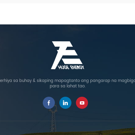
rhiya sa buhay & sikaping mapagtanto ang pangarap na magbigay
para sa lahat tao.