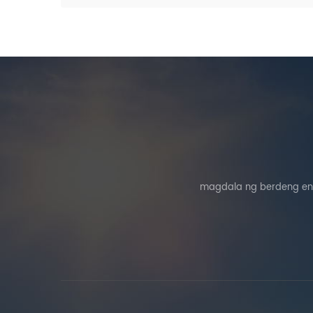
magdala ng berdeng ene