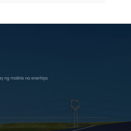
 ng malinis na enerhiya