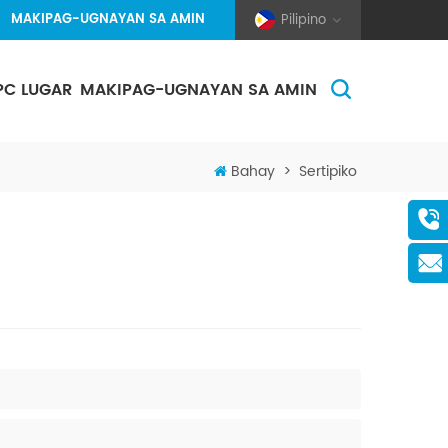
MAKIPAG-UGNAYAN SA AMIN
Pilipino
PC LUGAR
MAKIPAG-UGNAYAN SA AMIN
(Pole And Wire) Solar Racking
Bahay
>
Sertipiko