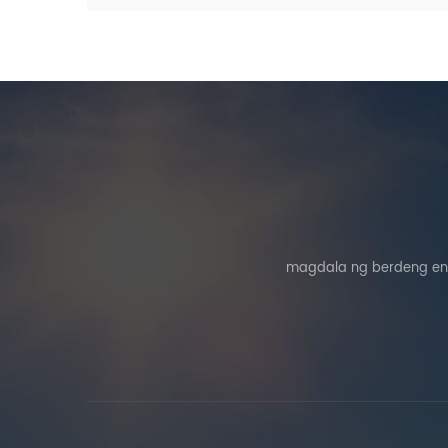
magdala ng berdeng ene