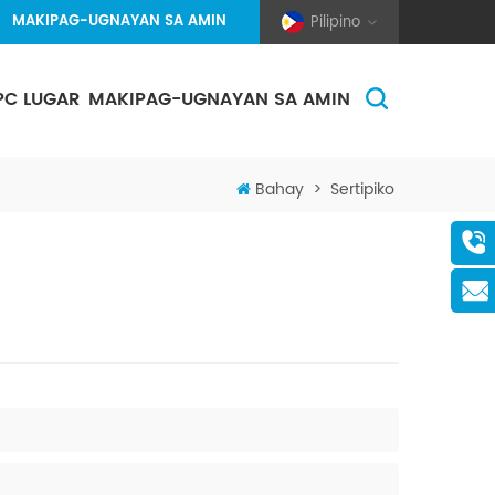
MAKIPAG-UGNAYAN SA AMIN
Pilipino
PC LUGAR
MAKIPAG-UGNAYAN SA AMIN
(Pole And Wire) Solar Racking
Bahay
>
Sertipiko