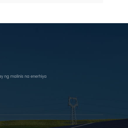
 ng malinis na enerhiya