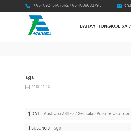
+86-592-5657662,+86-15080327917
cn
BAHAY
TUNGKOL SA 
HST Horizontal Single-Axis Tracker
sgs
2019-12-16
DATI :
Australia AS1170.2 Sertipiko-Para Terasa Lupa
SUSUNOD :
Sgs