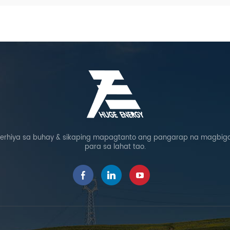
rhiya sa buhay & sikaping mapagtanto ang pangarap na magbigay
para sa lahat tao.