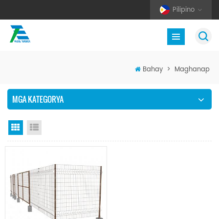
Pilipino
Bahay
>
Maghanap
MGA KATEGORYA
Grid View
Listahan ng Listahan