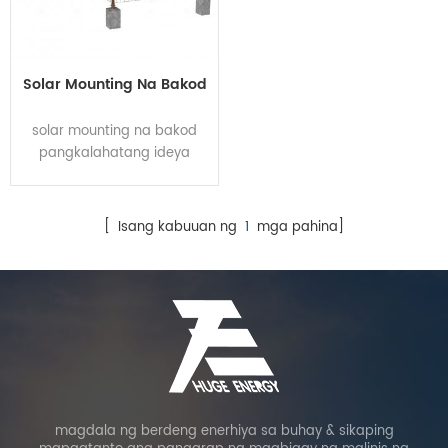
Solar Mounting Na Bakod
solar mounting na bakod
pangkalahatang ideya
Span: 2000mm o na-
customize Taas: 500-
2000mm mesh spacing:
[ Isang kabuuan ng
1
mga pahina]
70x150mm o 100x100mm
ibabaw paggamot: Mainit-
isawsaw galvanized / dip-
coating Kulay: Silver / Green
/ Puti / Kayumanggi o na-
customize parameter
proyekto bakit
napakalaking enerhiya
pagiging maaasahan
magdala ng berdeng enerhiya sa buhay & sikaping
malaking enerhiya ay isang