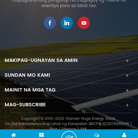
mapagtanto ang pangarap na magbigay ng malinis na
tagagawa na
enerhiya para sa lahat tao.
nagdadalubhasa sa
matagumpay na mga
solusyon sa pag-install ng
solar, upang maihatid ang
mga maaasahang
produkto sa mga customer.
Kami mahigpit na
sinusuportahan ang disenyo
MAKIPAG-UGNAYAN SA AMIN
at paggawa alinsunod sa
pamantayan sa
SUNDAN MO KAMI
internasyonal . Kami
maaaring
MAINIT NA MGA TAG
magagarantiyahan ang
pagiging maaasahan ng
MAG-SUBSCRIBE
aming mga produkto. kahit
na sa ilalim ng matinding
Copyright © 2015-2026 Xiamen Huge Energy Stock
kondisyon ng pag-install
Co.,Ltd.Nakareserba ang Lahat ng Karapatan
闽ICP备2025096883号
|
tulad ng mabigat na niyebe,
Blog
|
Sitemap
|
XML
mga bagyo at mabibigat