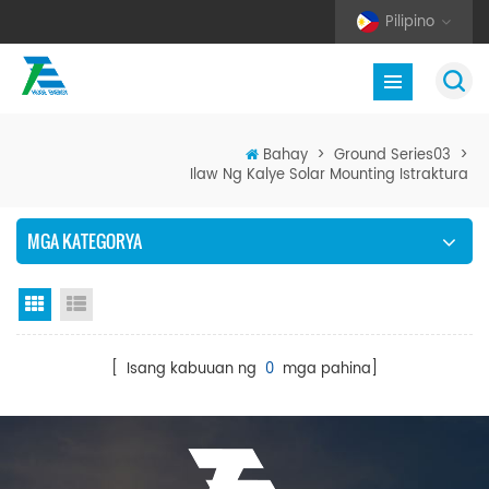
Pilipino
Bahay
>
Ground Series03
>
Ilaw Ng Kalye Solar Mounting Istraktura
MGA KATEGORYA
Grid View
Listahan ng Listahan
[ Isang kabuuan ng
0
mga pahina]